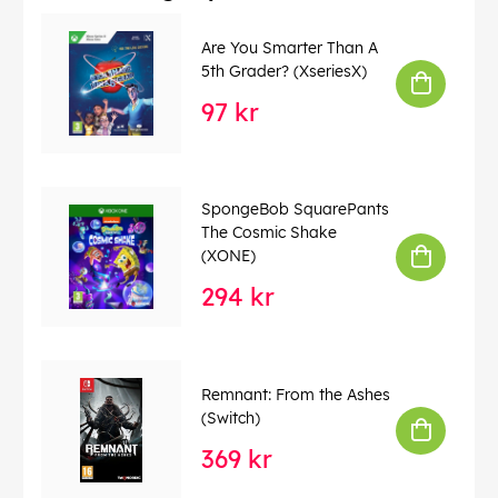
Are You Smarter Than A
5th Grader? (XseriesX)
97 kr
SpongeBob SquarePants
The Cosmic Shake
(XONE)
294 kr
Remnant: From the Ashes
(Switch)
369 kr