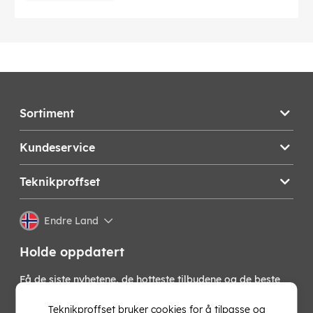
Sortiment
Kundeservice
Teknikproffset
Endre Land
Holde oppdatert
Få de siste nyhetene, de hotteste tilbudene og de beste
tipsene fra oss direkte i innboksen din. Meld deg på vårt
nyhetsbrev!
Teknikproffset bruker cookies for å tilpasse og