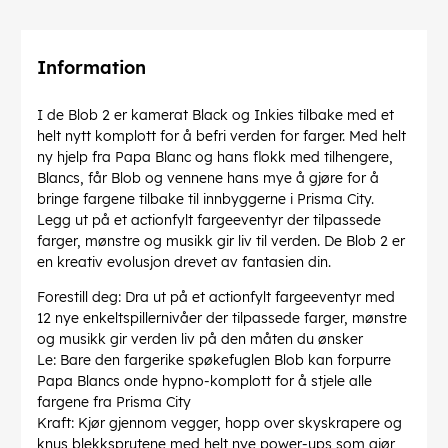
Information
I de Blob 2 er kamerat Black og Inkies tilbake med et
helt nytt komplott for å befri verden for farger. Med helt
ny hjelp fra Papa Blanc og hans flokk med tilhengere,
Blancs, får Blob og vennene hans mye å gjøre for å
bringe fargene tilbake til innbyggerne i Prisma City.
Legg ut på et actionfylt fargeeventyr der tilpassede
farger, mønstre og musikk gir liv til verden. De Blob 2 er
en kreativ evolusjon drevet av fantasien din.
Forestill deg: Dra ut på et actionfylt fargeeventyr med
12 nye enkeltspillernivåer der tilpassede farger, mønstre
og musikk gir verden liv på den måten du ønsker
Le: Bare den fargerike spøkefuglen Blob kan forpurre
Papa Blancs onde hypno-komplott for å stjele alle
fargene fra Prisma City
Kraft: Kjør gjennom vegger, hopp over skyskrapere og
knus blekksprutene med helt nye power-ups som gjør