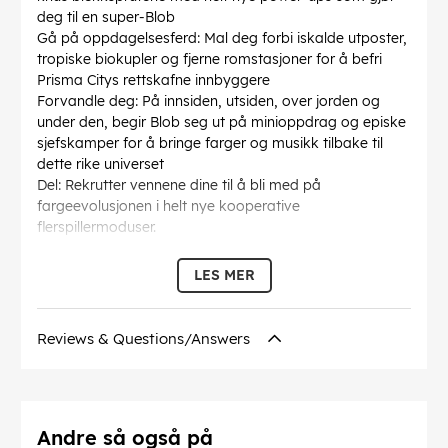
deg til en super-Blob
Gå på oppdagelsesferd: Mal deg forbi iskalde utposter,
tropiske biokupler og fjerne romstasjoner for å befri
Prisma Citys rettskafne innbyggere
Forvandle deg: På innsiden, utsiden, over jorden og
under den, begir Blob seg ut på minioppdrag og episke
sjefskamper for å bringe farger og musikk tilbake til
dette rike universet
Del: Rekrutter vennene dine til å bli med på
fargeevolusjonen i helt nye kooperative
flerspillermoduser.
LES MER
Språk på omslaget:
Engelsk,Fransk,Italiensk,Spansk
Denne teksten er automatisk oversatt, og det kan
Reviews & Questions/Answers
forekomme feil.
EAN:
9120080072054
Andre så også på