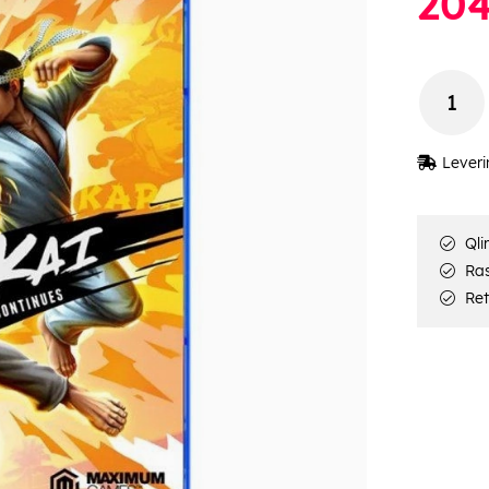
20
Leveri
Qli
Rask
Ret