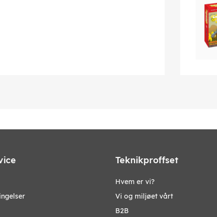
vice
Teknikproffset
Hvem er vi?
ingelser
Vi og miljøet vårt
B2B