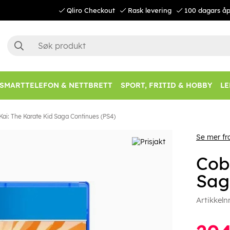
Qliro Checkout
Rask levering
100 dagars åp
SMARTTELEFON & NETTBRETT
SPORT, FRITID & HOBBY
LE
Kai: The Karate Kid Saga Continues (PS4)
Se mer f
Cob
Sag
Artikkeln