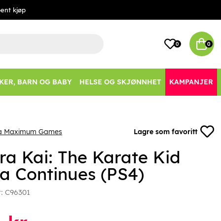
ent kjøp
0
0
KER, BARN OG BABY
HELSE OG SKJØNNHET
KAMPANJER
ra Maximum Games
Lagre som favoritt
ra Kai: The Karate Kid
a Continues (PS4)
r:
C96301