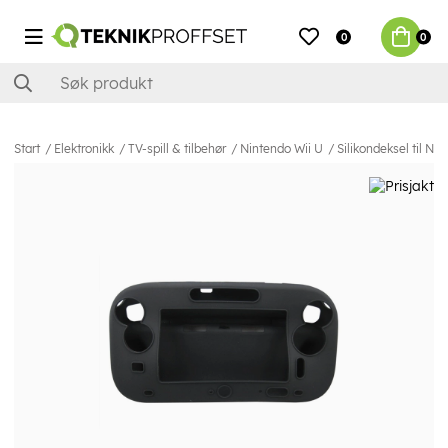
0
0
Start
Elektronikk
TV-spill & tilbehør
Nintendo Wii U
Silikondeksel til Nin