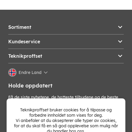
Sortiment
Kundeservice
Teknikproffset
Endre Land
Holde oppdatert
Få de siste nyhetene, de hotteste tilbudene og de beste
tipsene fra oss direkte i innboksen din. Meld deg på vårt
nyhetsbrev!
Teknikproffset bruker cookies for å tilpasse og
forbedre innholdet som vises for deg.
Vi anbefaler at du aksepterer alle typer av cookies,
OK
for at du skal få en så god opplevelse som mulig når
du handler hos oss.