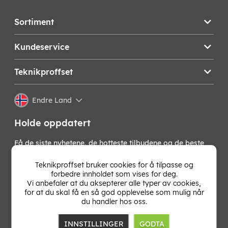
Sortiment
Kundeservice
Teknikproffset
Endre Land
Holde oppdatert
Få de siste nyhetene, de hotteste tilbudene og de beste
tipsene fra oss direkte i innboksen din. Meld deg på vårt
nyhetsbrev!
Teknikproffset bruker cookies for å tilpasse og
forbedre innholdet som vises for deg.
Vi anbefaler at du aksepterer alle typer av cookies,
OK
for at du skal få en så god opplevelse som mulig når
du handler hos oss.
INNSTILLINGER
GODTA