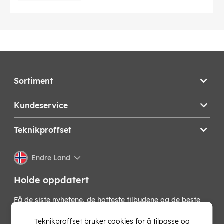
Sortiment
Kundeservice
Teknikproffset
Endre Land
Holde oppdatert
Få de siste nyhetene, de hotteste tilbudene og de beste
tipsene fra oss direkte i innboksen din. Meld deg på vårt
nyhetsbrev!
Teknikproffset bruker cookies for å tilpasse og