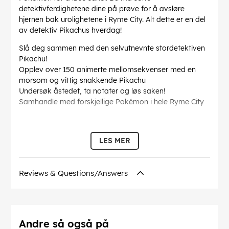
detektivferdighetene dine på prøve for å avsløre
hjernen bak urolighetene i Ryme City. Alt dette er en del
av detektiv Pikachus hverdag!
Slå deg sammen med den selvutnevnte stordetektiven
Pikachu!
Opplev over 150 animerte mellomsekvenser med en
morsom og vittig snakkende Pikachu
Undersøk åstedet, ta notater og løs saken!
Samhandle med forskjellige Pokémon i hele Ryme City
Språk på omslaget:
Engelsk
LES MER
Denne teksten er automatisk oversatt, og det kan
forekomme feil.
Reviews & Questions/Answers
EAN:
0045496477073
Andre så også på