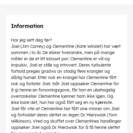
Information
Har jeg sett deg før?
Joel (Jim Carrey) og Clementine (Kate Winslet) har vært
sammen i to år. De elsker hverandre, men på mange
måter er de et litt klosset par: Clementine er vill og
impulsiv, Joel er stille og introvert. Deres turbulente
forhold preges gradvis av stadig flere krangler og
dårlig humør. Etter nok en krangel har Clementine fått
nok og forlater Joel. Når Joel oppsøker Clementine for
å gi henne en forsoningsgave, får han en ubehagelig
overraskelse: Clementine kjenner ham ikke igjen. Og
ikke bare det, hun har også fått seg en ny kjæreste.
Joel får vite at Clementine har fått sine minner om Joel
og forholdet deres slettet av legen Dr. Mierzwiak (Tom
Wilkinson). Vred og skuffet over Clementines handlinger
oppsøker Joel også Dr. Mierzwiak for å få henne slettet