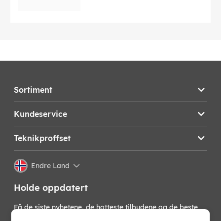
Kaufman
En titt inn i Eternal Sunshine of the Spotless Mind-
featurette
Diskusjon mellom Jim Carrey og Michel Gondry
Uredigerte scener
Polyphonic Sprees Light & Day-musikkvideo
Locuna-infomercial
Sortiment
Språk:
Engelsk
Kundeservice
Teksting:
Dansk, svensk, norsk, finsk
Teknikproffset
Denne teksten er automatisk oversatt, og det kan
forekomme feil.
Endre Land
EAN:
5712192000953
Holde oppdatert
Få de siste nyhetene, de hotteste tilbudene og de beste
tipsene fra oss direkte i innboksen din. Meld deg på vårt