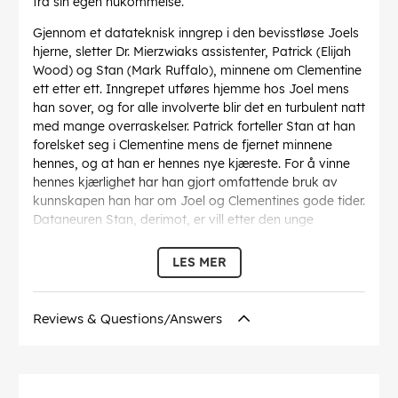
fra sin egen hukommelse.
Gjennom et datateknisk inngrep i den bevisstløse Joels
hjerne, sletter Dr. Mierzwiaks assistenter, Patrick (Elijah
Wood) og Stan (Mark Ruffalo), minnene om Clementine
ett etter ett. Inngrepet utføres hjemme hos Joel mens
han sover, og for alle involverte blir det en turbulent natt
med mange overraskelser. Patrick forteller Stan at han
forelsket seg i Clementine mens de fjernet minnene
hennes, og at han er hennes nye kjæreste. For å vinne
hennes kjærlighet har han gjort omfattende bruk av
kunnskapen han har om Joel og Clementines gode tider.
Dataneuren Stan, derimot, er vill etter den unge
medisinske sekretæren Mary (Kirsten Dunst). Så når
Mary dukker opp i Joels leilighet, tar ting virkelig fart.
LES MER
Snart er Joels seng overfylt av potetgull og ølbokser,
mens Stan og Mary koser seg.
Reviews & Questions/Answers
I mellomtiden gjenopplever Joel alle minnene fra
forholdet til Clementine, før de ble slettet. Det går
gradvis opp for Joel at han fortsatt elsker Clementine
og ikke vil at hun skal slettes fra minnet hans. Men siden