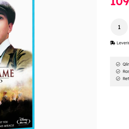
10
Leveri
Qli
Rask
Ret