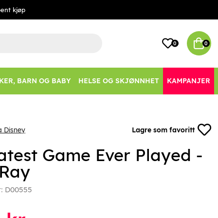
ent kjøp
0
0
KER, BARN OG BABY
HELSE OG SKJØNNHET
KAMPANJER
a Disney
Lagre som favoritt
atest Game Ever Played -
 Ray
r:
D00555