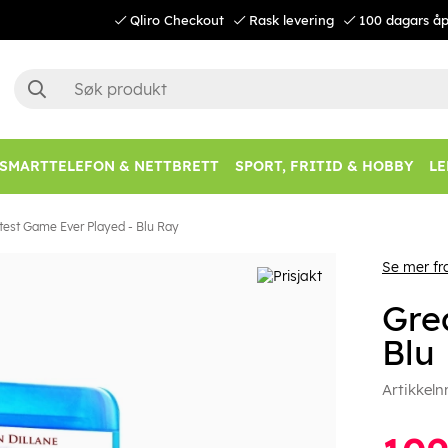
Qliro Checkout
Rask levering
100 dagars åp
SMARTTELEFON & NETTBRETT
SPORT, FRITID & HOBBY
LE
test Game Ever Played - Blu Ray
Se mer fr
Gre
Blu
Artikkeln