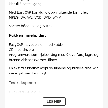
klar til å sette i gang!
Med EasyCAP kan du ta opp i følgende formater:
MPEG, DV, AVI, VCD, DVD, WMV.
Støtter både PAL og NTSC.
Pakken inneholder:
EasyCAP-hovedenhet, med kabler
CD med drivere
Programvare som hjelper deg med å overføre, lagre og
brenne videosekvenser/filmer
En ekstra sikkerhetskopi av filmene og bildene dine kan
være gull verdt en dag!
Instruksjoner:
Hvit/Rød - Audio In
Gul - CVBS In
LES MER
Svart - S-video inn