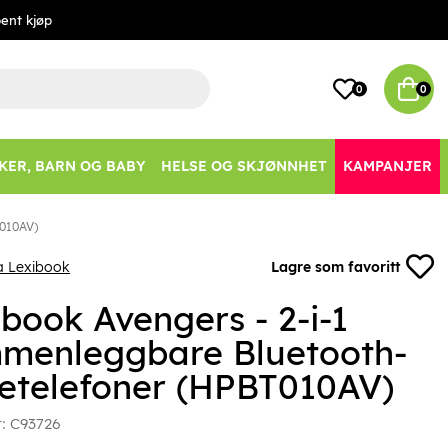
ent kjøp
0
0
KER, BARN OG BABY
HELSE OG SKJØNNHET
KAMPANJER
T010AV)
a Lexibook
Lagre som favoritt
ibook Avengers - 2-i-1
menleggbare Bluetooth-
etelefoner (HPBT010AV)
r:
C93726