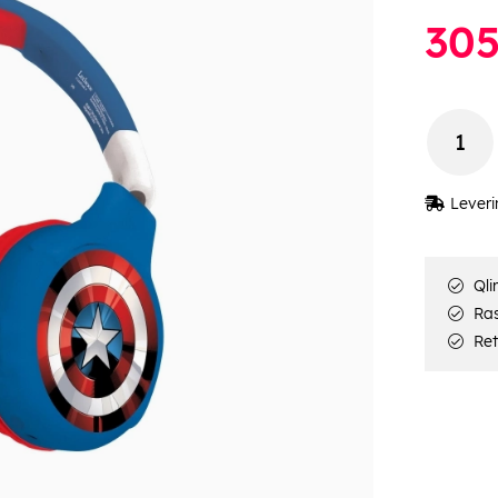
30
Leveri
Qli
Rask
Ret