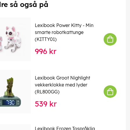
re så også på
Lexibook Power Kitty - Min
smarte robotkattunge
(KITTY01)
996 kr
Lexibook Groot Nighlight
vekkerklokke med lyder
(RL800GG)
539 kr
Lexibook Frozen Tospråklig