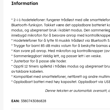
Information
* 2-i-1-hodetelefoner: fungerer trådløst med alle smarttelefon
Bluetooth-funksjon. Takket være det oppladbare batteriet kan 
modus, og ubegrenset bruk i kablet modus. Den sammenleg
innebygd mikrofon for å besvare anrop med kontrollknapper
* Hodetelefoner for å lytte til musikk trådløst via Bluetooth
* Trygge for barn! 85 dB maks volum for å beskytte barnas ø
* Kan svare på anrop. Med mikrofon og kontrollknapper (avs
* Sammenleggbar! Veldig lett, og passer lett i en veske.
* Justerbar for å passe alle hoder.
* Opptil 12 timers spilletid i trådløs modus og ubegrenset b
avtakbare kabelen.
* Kompatibel med smarttelefoner, nettbrett og andre multime
* Oppladbart batteri med høy kapasitet. Oppladbart via USB-
Denne teksten er automatisk oversatt, 
EAN:
3380743086828