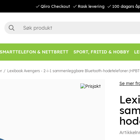
Qliro Checkout
Rask levering
100 dagars åp
SMARTTELEFON & NETTBRETT
SPORT, FRITID & HOBBY
LE
r
Lexibook Avengers - 2-i-1 sammenleggbare Bluetooth-hodetelefoner (HPB
Se mer fr
Lex
sam
hod
Artikkeln