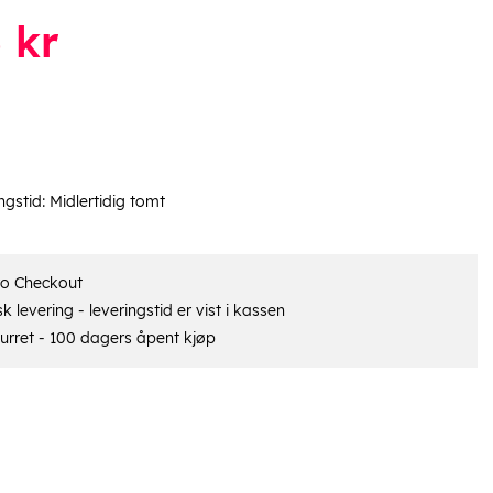
5
kr
ngstid:
Midlertidig tomt
ro Checkout
 levering - leveringstid er vist i kassen
urret - 100 dagers åpent kjøp