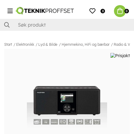
0
0
Start
Elektronikk
Lyd & Bilde
Hjemmekino, HiFi og bærbar
Radio & Vek