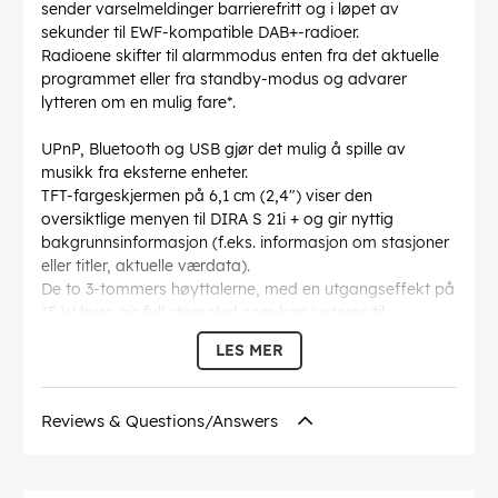
sender varselmeldinger barrierefritt og i løpet av
sekunder til EWF-kompatible DAB+-radioer.
Radioene skifter til alarmmodus enten fra det aktuelle
programmet eller fra standby-modus og advarer
lytteren om en mulig fare*.
UPnP, Bluetooth og USB gjør det mulig å spille av
musikk fra eksterne enheter.
TFT-fargeskjermen på 6,1 cm (2,4") viser den
oversiktlige menyen til DIRA S 21i + og gir nyttig
bakgrunnsinformasjon (f.eks. informasjon om stasjoner
eller titler, aktuelle værdata).
De to 3-tommers høyttalerne, med en utgangseffekt på
15 W hver, gir full stereolyd som kan justeres til
individuelle lyttepreferanser takket være equalizeren.
LES MER
En USB-opptaksfunksjon, flerspråklig menynavigering,
vekkerklokke, favorittlister og sleep timer avrunder
radioens funksjonsutvalg og gjør TELESTAR DIRA S 21i +
Reviews & Questions/Answers
til en komplett multifunksjonsradio.