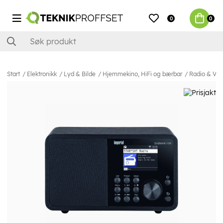
0
0
Start
Elektronikk
Lyd & Bilde
Hjemmekino, HiFi og bærbar
Radio & Vek