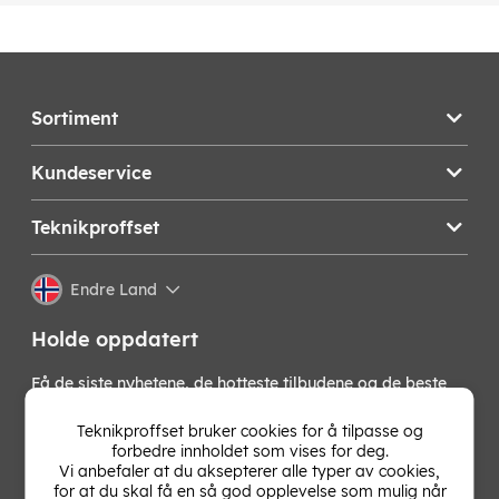
Sortiment
Kundeservice
Teknikproffset
Endre Land
Holde oppdatert
Få de siste nyhetene, de hotteste tilbudene og de beste
tipsene fra oss direkte i innboksen din. Meld deg på vårt
nyhetsbrev!
Teknikproffset bruker cookies for å tilpasse og
forbedre innholdet som vises for deg.
Vi anbefaler at du aksepterer alle typer av cookies,
OK
for at du skal få en så god opplevelse som mulig når