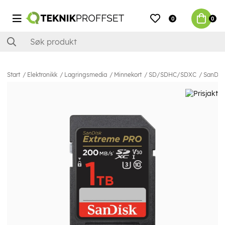
0
0
Start
Elektronikk
Lagringsmedia
Minnekort
SD/SDHC/SDXC
SanDis