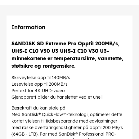
Information
SANDISK SD Extreme Pro Opptil 200MB/s,
UHS-I C10 V30 U3 UHS-I C10 V30 U3-
minnekortene er temperatursikre, vanntette,
støtsikre og røntgensikre.
Skriveytelse opp til 140MB/s
Leseytelse opp til 200MB/s
Perfekt for 4K UHD-video
Gjenopprett bilder du har slettet ved et uhell
Bærekraft du kan stole på
Med SanDisk® QuickFlow™-teknologi, optimerer dette
kortet ytelsen til tidsbesparende medieavlastninger
med raske overføringshastigheter på opptil 200 MB/s
(64GB - 1TB). Par med SanDisk® Professional PRO-