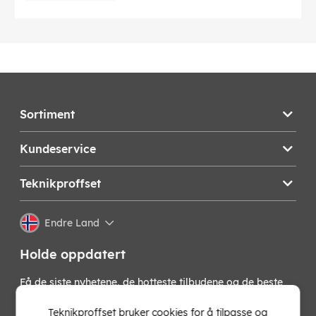
Sortiment
Kundeservice
Teknikproffset
Endre Land
Holde oppdatert
Få de siste nyhetene, de hotteste tilbudene og de beste
tipsene fra oss direkte i innboksen din. Meld deg på vårt
nyhetsbrev!
Teknikproffset bruker cookies for å tilpasse og