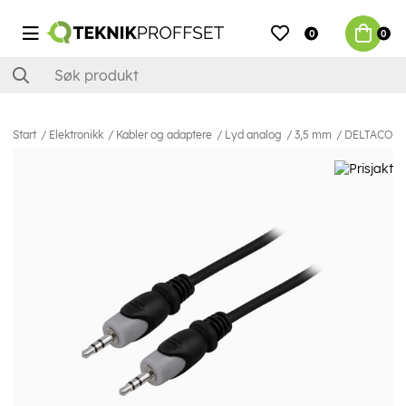
0
0
Start
Elektronikk
Kabler og adaptere
Lyd analog
3,5 mm
DELTACO lyd