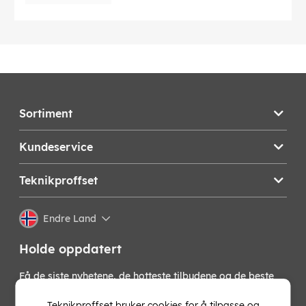
Sortiment
Kundeservice
Teknikproffset
Endre Land
Holde oppdatert
Få de siste nyhetene, de hotteste tilbudene og de beste
tipsene fra oss direkte i innboksen din. Meld deg på vårt
nyhetsbrev!
Teknikproffset bruker cookies for å tilpasse og