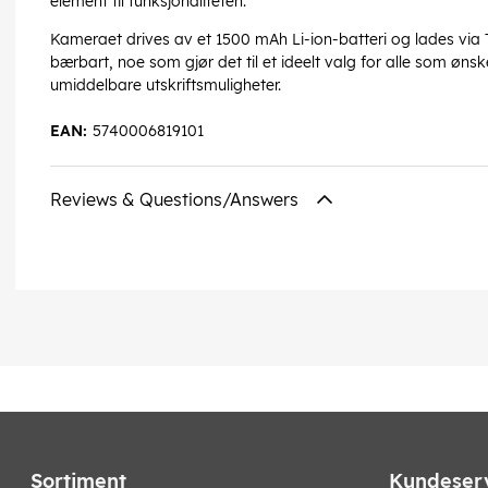
element til funksjonaliteten.
Kameraet drives av et 1500 mAh Li-ion-batteri og lades via 
bærbart, noe som gjør det til et ideelt valg for alle som ø
umiddelbare utskriftsmuligheter.
EAN:
5740006819101
Reviews & Questions/Answers
Sortiment
Kundeser