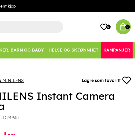
ent kjøp
0
0
KER, BARN OG BABY
HELSE OG SKJØNNHET
KAMPANJER
ra MINILENS
Lagre som favoritt
ILENS Instant Camera
a
r:
D24935