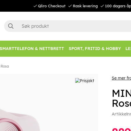
Qliro Checkout
Rask levering
100 dagars åp
SMARTTELEFON & NETTBRETT
SPORT, FRITID & HOBBY
LE
 Rosa
Se mer f
MIN
Ros
Artikkeln