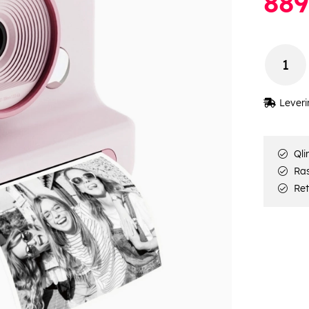
889
Leveri
Qli
Rask
Ret