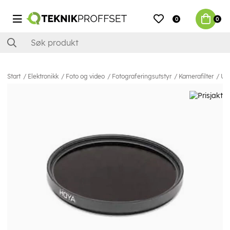
0
0
Start
Elektronikk
Foto og video
Fotograferingsutstyr
Kamerafilter
UV-