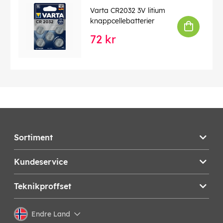
Varta CR2032 3V litium
knappcellebatterier
72 kr
Sortiment
Kundeservice
Teknikproffset
Endre Land