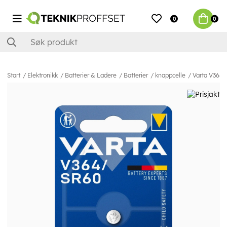
0
0
Start
Elektronikk
Batterier & Ladere
Batterier
knappcelle
Varta V364/