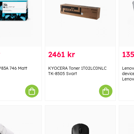
r
2461 kr
135
V83A 746 Matt
KYOCERA Toner 1T02LC0NLC
Lenov
TK-8505 Svart
devic
Leno