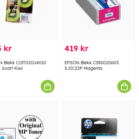
 kr
419 kr
 Blekk C13T02G14010
EPSON Blekk C33S020603
 Svart Kiwi
SJIC22P Magenta