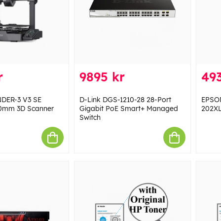
r
9895 kr
493
NDER-3 V3 SE
D-Link DGS-1210-28 28-Port
EPSON
0mm 3D Scanner
Gigabit PoE Smart+ Managed
202XL
Switch