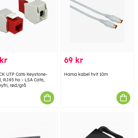
kr
69 kr
K UTP Cat6 Keystone-
Hama kabel hvit 10m
, RJ45 ho - LSA Cat6,
yfri, rød/grå