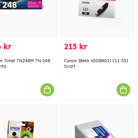
 kr
213 kr
er Toner TN248M TN-248
Canon Blekk 6508B001 CLI-551
nta
Svart