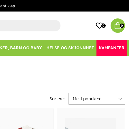
ent kjøp
0
0
KER, BARN OG BABY
HELSE OG SKJØNNHET
KAMPANJER
Sortere:
Mest populære