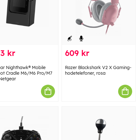
3 kr
609 kr
ar Nighthawk® Mobile
Razer Blackshark V2 X Gaming-
ot Cradle M6/M6 Pro/M7
hodetelefoner, rosa
 Netgear