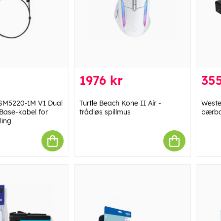
1976 kr
355
SM5220-1M V1 Dual
Turtle Beach Kone II Air -
Weste
Base-kabel for
trådløs spillmus
bærba
ling