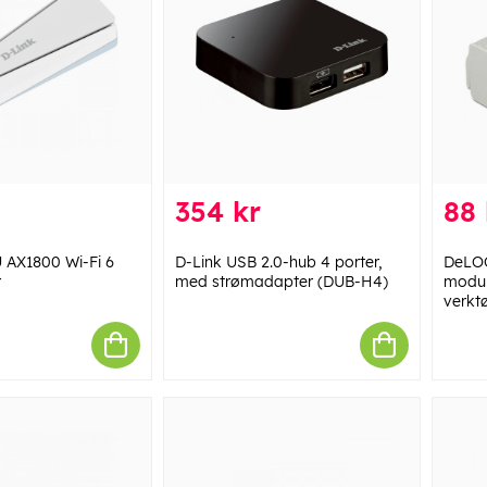
354 kr
88 
 AX1800 Wi-Fi 6
D-Link USB 2.0-hub 4 porter,
DeLOC
r
med strømadapter (DUB-H4)
modul
verktø