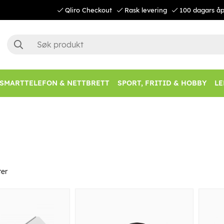
Qliro Checkout
Rask levering
100 dagars åp
SMARTTELEFON & NETTBRETT
SPORT, FRITID & HOBBY
LE
er