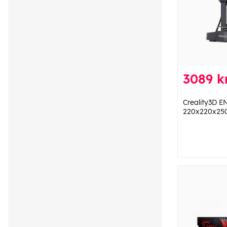
3089 k
Creality3D E
220x220x25