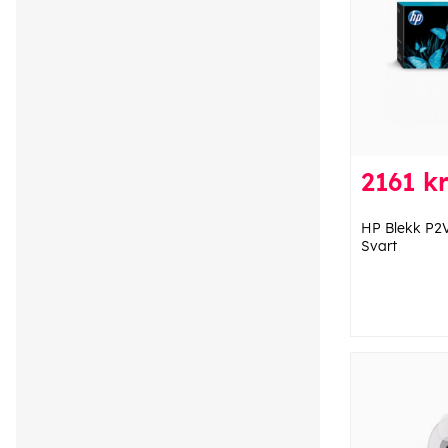
2161 k
HP Blekk P2
Svart