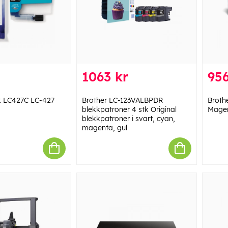
1063 kr
956
k LC427C LC-427
Brother LC-123VALBPDR
Broth
blekkpatroner 4 stk Original
Mage
blekkpatroner i svart, cyan,
magenta, gul