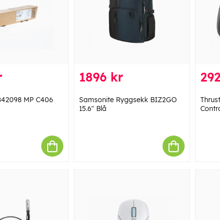
r
1896 kr
292
 842098 MP C406
Samsonite Ryggsekk BIZ2GO
Thrus
15.6" Blå
Contro