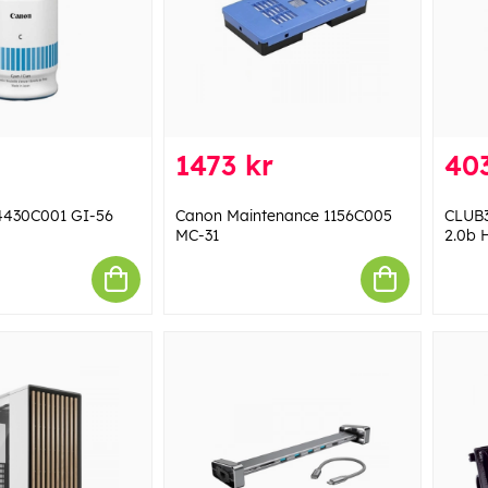
1473 kr
403
4430C001 GI-56
Canon Maintenance 1156C005
CLUB3
MC-31
2.0b 