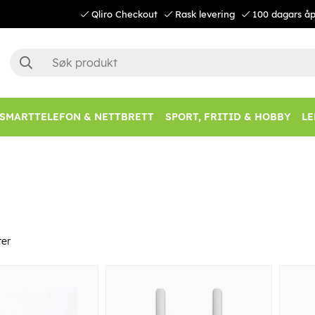
Qliro Checkout
Rask levering
100 dagars åp
SMARTTELEFON & NETTBRETT
SPORT, FRITID & HOBBY
LE
er