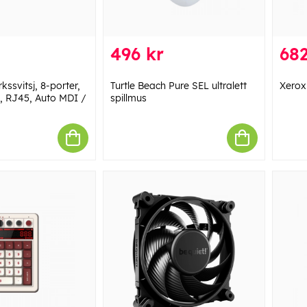
496 kr
682
kssvitsj, 8-porter,
Turtle Beach Pure SEL ultralett
Xerox
, RJ45, Auto MDI /
spillmus