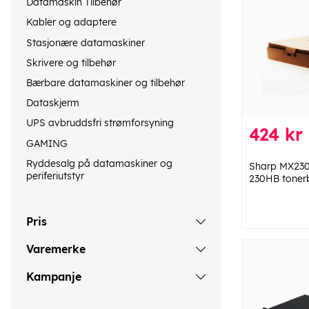
Datamaskin Tilbehør
Kabler og adaptere
Stasjonære datamaskiner
Skrivere og tilbehør
Bærbare datamaskiner og tilbehør
Dataskjerm
UPS avbruddsfri strømforsyning
424 kr
GAMING
Ryddesalg på datamaskiner og
Sharp MX23
periferiutstyr
230HB tonerb
Pris
Varemerke
Kampanje