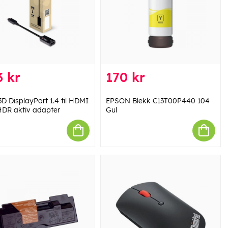
 kr
170 kr
D DisplayPort 1.4 til HDMI
EPSON Blekk C13T00P440 104
HDR aktiv adapter
Gul