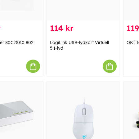
r
114 kr
119
er 80C2SK0 802
LogiLink USB-lydkort Virtuell
OKI T
5.1-lyd