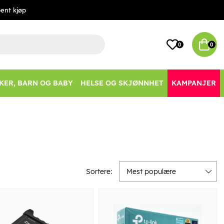
ent kjøp
0
0
KER, BARN OG BABY
HELSE OG SKJØNNHET
KAMPANJER
Sortere:
Mest populære