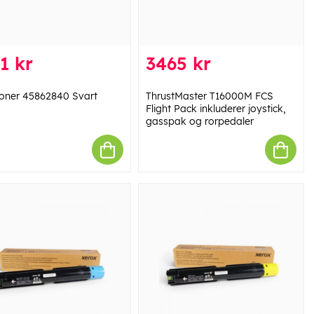
1 kr
3465 kr
oner 45862840 Svart
ThrustMaster T16000M FCS
Flight Pack inkluderer joystick,
gasspak og rorpedaler