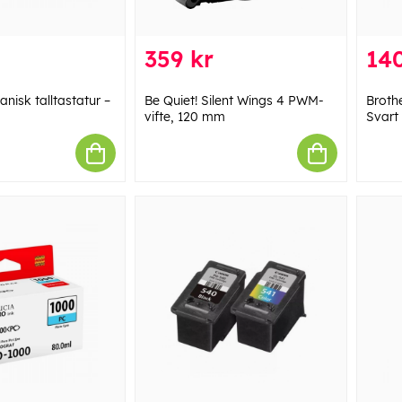
359 kr
140
nisk talltastatur –
Be Quiet! Silent Wings 4 PWM-
Broth
vifte, 120 mm
Svart 