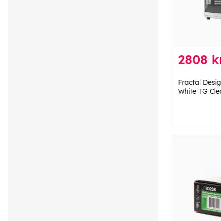
2808 k
Fractal Desi
White TG Clea