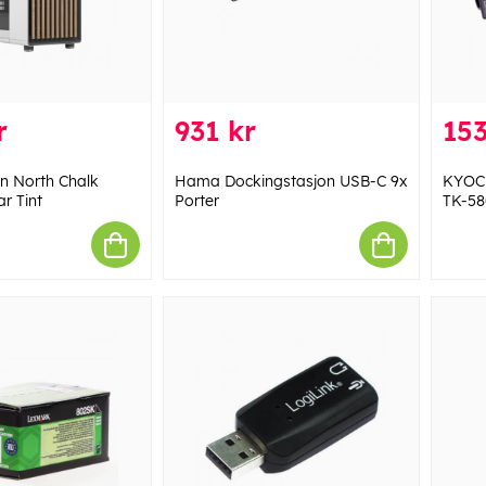
r
931 kr
153
gn North Chalk
Hama Dockingstasjon USB-C 9x
KYOC
r Tint
Porter
TK-58