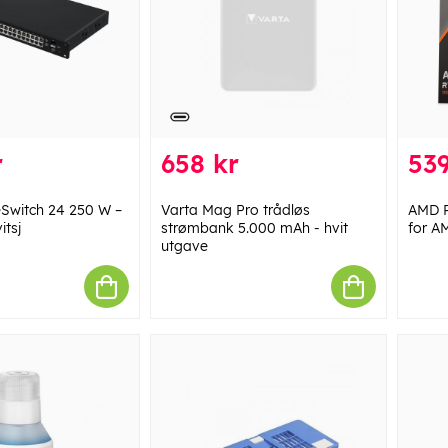
r
658 kr
539
eSwitch 24 250 W –
Varta Mag Pro trådløs
AMD R
itsj
strømbank 5.000 mAh - hvit
for A
utgave