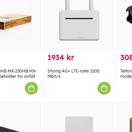
1934 kr
308
0HB MX-230HB MX-
Strong 4G+ LTE-ruter 1200
Telto
eholder for avfall
Mbit/s
modem