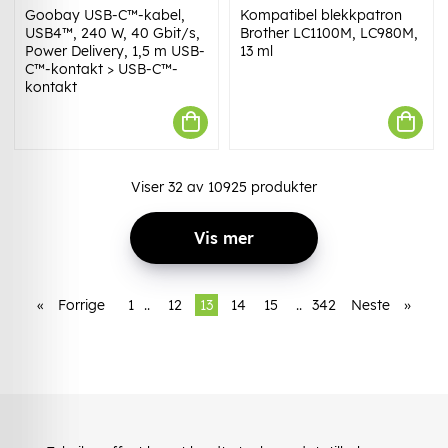
Goobay USB-C™-kabel,
Kompatibel blekkpatron
USB4™, 240 W, 40 Gbit/s,
Brother LC1100M, LC980M,
Power Delivery, 1,5 m USB-
13 ml
C™-kontakt > USB-C™-
kontakt
Viser
32
av
10925
produkter
Vis mer
«
Forrige
1
..
12
13
14
15
..
342
Neste
»