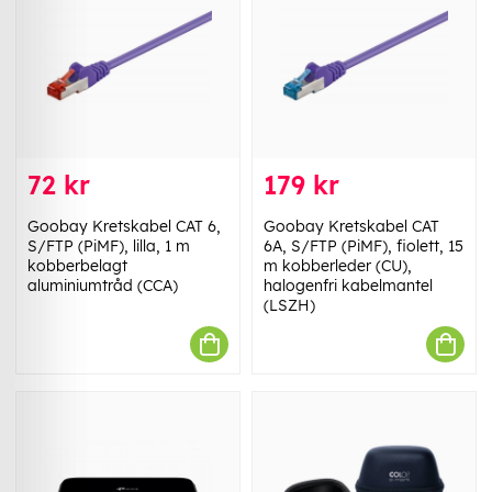
72 kr
179 kr
Goobay Kretskabel CAT 6,
Goobay Kretskabel CAT
S/FTP (PiMF), lilla, 1 m
6A, S/FTP (PiMF), fiolett, 15
kobberbelagt
m kobberleder (CU),
aluminiumtråd (CCA)
halogenfri kabelmantel
(LSZH)