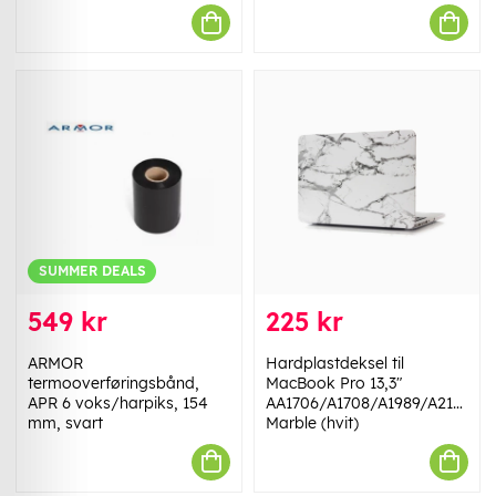
SUMMER DEALS
549 kr
225 kr
ARMOR
Hardplastdeksel til
termooverføringsbånd,
MacBook Pro 13,3"
APR 6 voks/harpiks, 154
AA1706/A1708/A1989/A2159/A2
mm, svart
Marble (hvit)