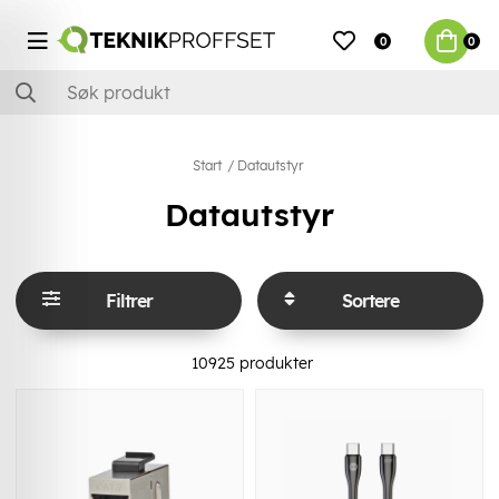
0
0
Start
Datautstyr
Datautstyr
Filtrer
Sortere
10925
produkter