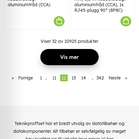
aluminiumtråd (CCA)
aluminiumtråd (CCA), 1x
RJ45-plugg 90° (8P8C)
Viser
32
av
10925
produkter
Vis mer
«
Forrige
1
..
11
12
13
14
..
342
Neste
»
Teknikproffset har et bredt utvalg av datatilbehør og
datakomponenter. Alt tilbehør er selvfølgelig av meget
høy kvalitet og til virkelig lave priser. Vi har