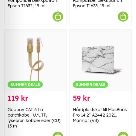
Kompatibel blekkpatron
Kompatibel blekkpatron
Epson T1632, 15 ml
Epson T1633, 15 ml
SUMMER DEALS
SUMMER DEALS
119 kr
59 kr
Goobay CAT 6 flat
Hårdplastskal till MacBook
patchkabel, U/UTP,
Pro 14.2" A2442 2021,
lysebrun kobberleder (CU),
Marmor (Vit)
15 m