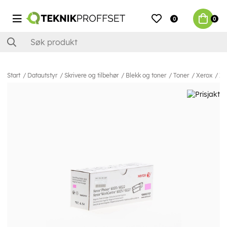
0
0
Start
Datautstyr
Skrivere og tilbehør
Blekk og toner
Toner
Xerox
Xe