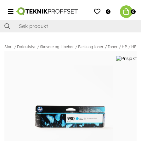
0
0
Start
Datautstyr
Skrivere og tilbehør
Blekk og toner
Toner
HP
HP I