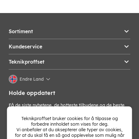
Sortiment
Kundeservice
Teknikproffset
Endre Land
Holde oppdatert
Få de siste nyhetene, de hotteste tilbudene og de beste
tipsene fra oss direkte i innboksen din. Meld deg på vårt
nyhetsbrev!
Teknikproffset bruker cookies for å tilpasse og
forbedre innholdet som vises for deg.
Vi anbefaler at du aksepterer alle typer av cookies,
OK
for at du skal få en så god opplevelse som mulig når