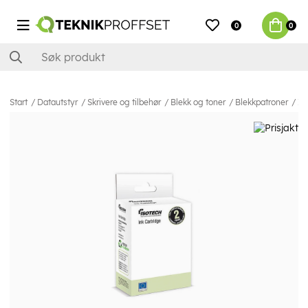
0
0
Start
Datautstyr
Skrivere og tilbehør
Blekk og toner
Blekkpatroner
Is