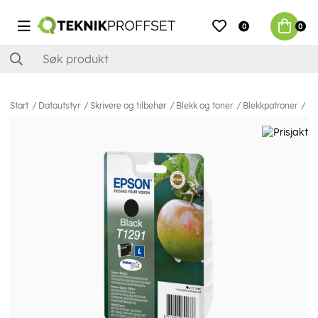
0
0
Start
Datautstyr
Skrivere og tilbehør
Blekk og toner
Blekkpatroner
Ep