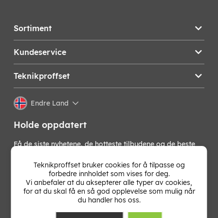
Sortiment
Kundeservice
Teknikproffset
Endre Land
Holde oppdatert
Få de siste nyhetene, de hotteste tilbudene og de beste
tipsene fra oss direkte i innboksen din. Meld deg på vårt
nyhetsbrev!
Teknikproffset bruker cookies for å tilpasse og
forbedre innholdet som vises for deg.
Vi anbefaler at du aksepterer alle typer av cookies,
OK
for at du skal få en så god opplevelse som mulig når
du handler hos oss.