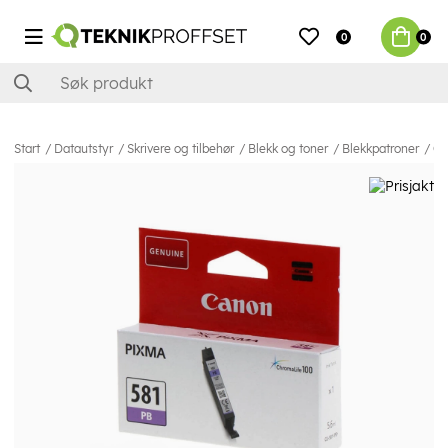
0
0
Start
Datautstyr
Skrivere og tilbehør
Blekk og toner
Blekkpatroner
Ca