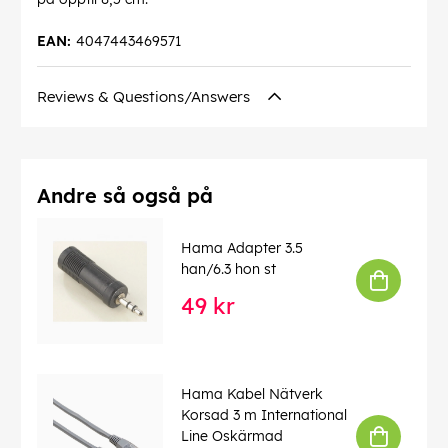
EAN:
4047443469571
Reviews & Questions/Answers
Andre så også på
Hama Adapter 3.5
han/6.3 hon st
49 kr
Hama Kabel Nätverk
Korsad 3 m International
Line Oskärmad