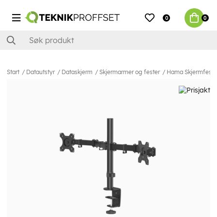
0
0
Start
Datautstyr
Dataskjerm
Skjermarmer og fester
Hama Skjermfeste F