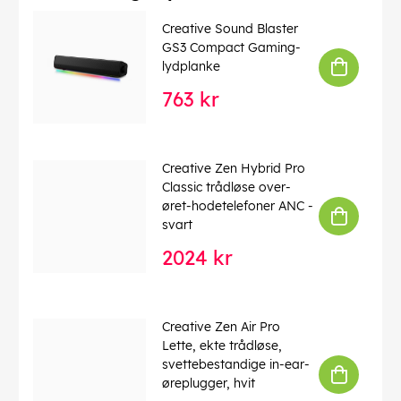
Forbedre spillopplevelsen med raskere bildefrekvens og
Creative Sound Blaster
dramatisk god lyd- og stemmekvalitet.
GS3 Compact Gaming-
Rene lydopptak med ultralav latenstid
lydplanke
Få redusert latenstid med støtte fra ASIO-drivere
763 kr
(Audio Stream Input/Output), noe som gjør Sound
Blaster Z til den perfekte løsningen for lydopptak av
høy kvalitet med lav latenstid.
Creative Zen Hybrid Pro
EAN 5390660180972
Classic trådløse over-
OEM 70SB150000004
øret-hodetelefoner ANC -
Denne teksten er automatisk oversatt, og det kan
svart
forekomme feil.
2024 kr
EAN:
5390660193972
Creative Zen Air Pro
Lette, ekte trådløse,
svettebestandige in-ear-
øreplugger, hvit