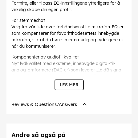
Fortnite, eller tilpass EQ-innstillingene ytterligere for å
virkelig skape din egen profil.
For stemmechat
Velg fra vår liste over forhåndsinnstilte mikrofon-EQ-er
som kompenserer for favoritthodesettets innebygde
mikrofon, slik at du høres mer naturlig og tydeligere ut
når du kommuniserer.
Komponenter av audiofil kvalitet
Nyt lydkvalitet med eksterne, innebygde digital-til-
analog-omformere (DAC-er) som leverer 116 dB signal-
til-støy-forhold, lydkondensatorer av lydkvalitet og
gullbelagte I/O-kontakter.
LES MER
Sound Core3D &trade-lydprosessor
Sound Core3D &trade er en lyd- og stemmeprosessor
Reviews & Questions/Answers
med høy ytelse som fremskynder avanserte lyd- og
taleteknologier. Vi har utviklet den firekjernede Sound
Core3D ly lydprosessoren for å fjerne SBX Pro Studio
Crystal- og CrystalVoice ekter-effektene fra den
primære CPU-en.
Andre så også på