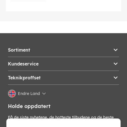
Sortiment
Kundeservice
Teknikproffset
Endre Land
Holde oppdatert
Få de siste nyhetene, de hotteste tilbudene og de beste
tipsene fra oss direkte i innboksen din. Meld deg på vårt