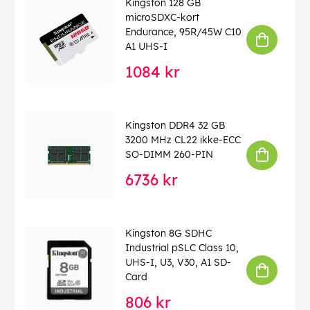
Kingston 128 GB
microSDXC-kort
Endurance, 95R/45W C10
A1 UHS-I
1084 kr
Kingston DDR4 32 GB
3200 MHz CL22 ikke-ECC
SO-DIMM 260-PIN
6736 kr
Kingston 8G SDHC
Industrial pSLC Class 10,
UHS-I, U3, V30, A1 SD-
Card
806 kr