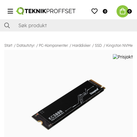
0
0
Start
Datautstyr
PC-Komponenter
Harddisker
SSD
Kingston NVMe S