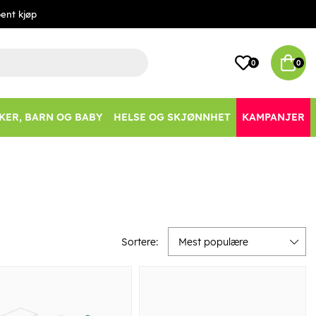
ent kjøp
0
0
KER, BARN OG BABY
HELSE OG SKJØNNHET
KAMPANJER
Sortere:
Mest populære