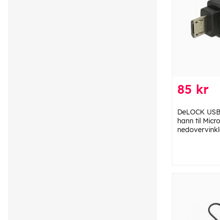
85 kr
DeLOCK USB 
hann til Mic
nedovervinkl