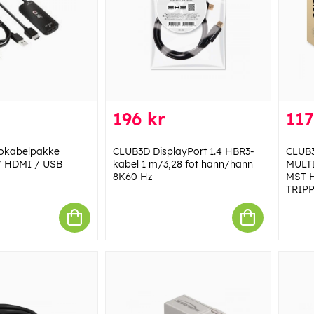
196 kr
117
eokabelpakke
CLUB3D DisplayPort 1.4 HBR3-
CLUB3
 / HDMI / USB
kabel 1 m/3,28 fot hann/hann
MULT
8K60 Hz
MST H
TRIP