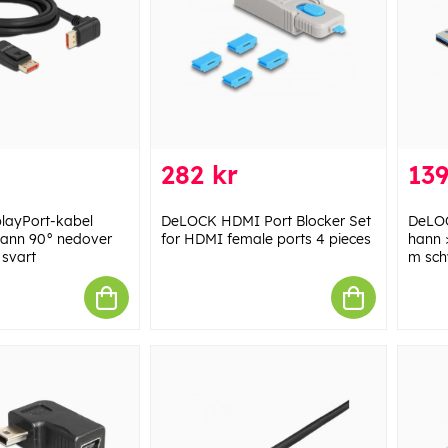
282 kr
139
layPort-kabel
DeLOCK HDMI Port Blocker Set
DeLOC
 hann 90° nedover
for HDMI female ports 4 pieces
hann 
svart
m sc