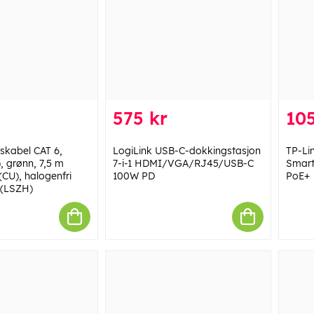
575 kr
10
skabel CAT 6,
LogiLink USB-C-dokkingstasjon
TP-Li
, grønn, 7,5 m
7-i-1 HDMI/VGA/RJ45/USB-C
Smart
(CU), halogenfri
100W PD
PoE+
 (LSZH)