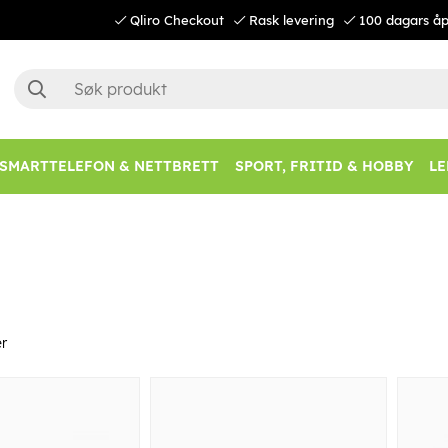
Qliro Checkout
Rask levering
100 dagars åp
SMARTTELEFON & NETTBRETT
SPORT, FRITID & HOBBY
LE
r