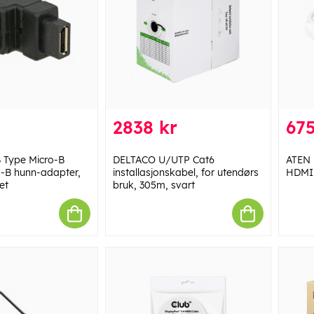
2838 kr
675
Type Micro-B
DELTACO U/UTP Cat6
ATEN 
ro-B hunn-adapter,
installasjonskabel, for utendørs
HDMI 
et
bruk, 305m, svart