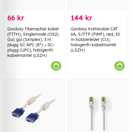
66 kr
144 kr
Goobay Fiberoptisk kabel
Goobay Kretskabel CAT
(FTTH), Singlemode (OS2)
6A, S/FTP (PiMF), rød, 10
Gul, gul (Simplex), 3 m
m kobberleder (CU),
plugg SC-APC (8°) > SC-
halogenfri kabelmantel
plugg (UPC), halogenfri
(LSZH)
kabelmantel (LSZH)