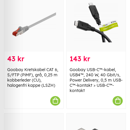
43 kr
143 kr
Goobay Kretskabel CAT 6,
Goobay USB-C™-kabel,
S/FTP (PiMF), grå, 0,25 m
USB4™, 240 W, 40 Gbit/s,
kobberleder (CU),
Power Delivery, 0,5 m USB-
halogenfri kappe (LSZH)
C™-kontakt > USB-C™-
kontakt