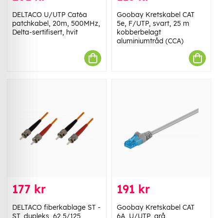
DELTACO U/UTP Cat6a
Goobay Kretskabel CAT
patchkabel, 20m, 500MHz,
5e, F/UTP, svart, 25 m
Delta-sertifisert, hvit
kobberbelagt
aluminiumtråd (CCA)
177 kr
191 kr
DELTACO fiberkablage ST -
Goobay Kretskabel CAT
ST, dupleks, 62,5/125,
6A, U/UTP, grå