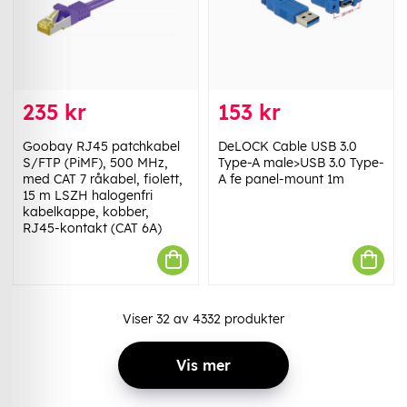
235 kr
153 kr
Goobay RJ45 patchkabel
DeLOCK Cable USB 3.0
S/FTP (PiMF), 500 MHz,
Type-A male>USB 3.0 Type-
med CAT 7 råkabel, fiolett,
A fe panel-mount 1m
15 m LSZH halogenfri
kabelkappe, kobber,
RJ45-kontakt (CAT 6A)
Viser
32
av
4332
produkter
Vis mer