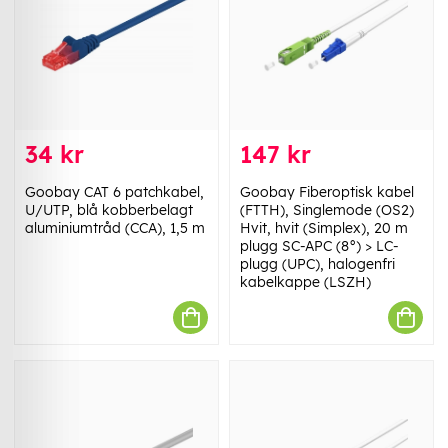
34 kr
147 kr
Goobay CAT 6 patchkabel,
Goobay Fiberoptisk kabel
U/UTP, blå kobberbelagt
(FTTH), Singlemode (OS2)
aluminiumtråd (CCA), 1,5 m
Hvit, hvit (Simplex), 20 m
plugg SC-APC (8°) > LC-
plugg (UPC), halogenfri
kabelkappe (LSZH)