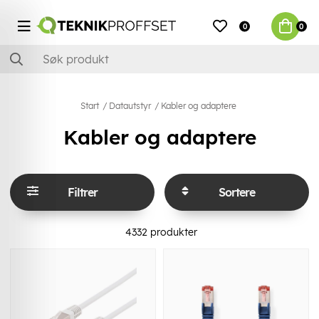
0
0
Start
Datautstyr
Kabler og adaptere
Kabler og adaptere
Filtrer
Sortere
4332
produkter