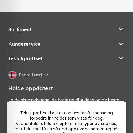
Sortiment
Kundeservice
Teknikproffset
Endre Land
Holde oppdatert
Få de siste nyhetene, de hotteste tilbudene og de beste
tipsene fra oss direkte i innboksen din. Meld deg på vårt
nyhetsbrev!
Teknikproffset bruker cookies for å tilpasse og
forbedre innholdet som vises for deg.
Vi anbefaler at du aksepterer alle typer av cookies,
OK
for at du skal få en så god opplevelse som mulig når