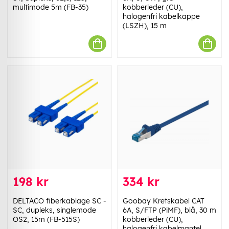
multimode 5m (FB-35)
kobberleder (CU),
halogenfri kabelkappe
(LSZH), 15 m
198 kr
334 kr
DELTACO fiberkablage SC -
Goobay Kretskabel CAT
SC, dupleks, singlemode
6A, S/FTP (PiMF), blå, 30 m
OS2, 15m (FB-515S)
kobberleder (CU),
halogenfri kabelmantel