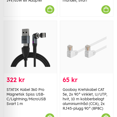
19V/65W 8x Adapter
manuell, svart
322 kr
65 kr
STATIK Kabel 360 Pro
Goobay Kretskabel CAT
Magnetisk Spiss USB-
5e, 2x 90° vinklet, U/UTP,
C/Lightning/MicroUSB
hvit, 10 m kobberbelagt
Svart 1 m
aluminiumtråd (CCA), 2x
RJ45-plugg 90° (8P8C)