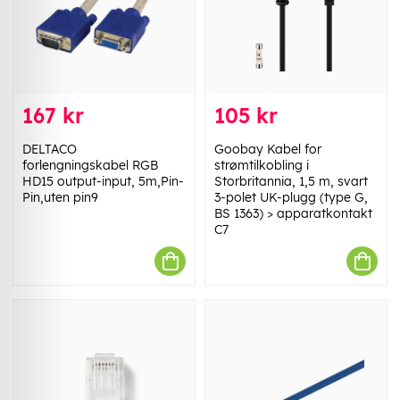
167 kr
105 kr
DELTACO
Goobay Kabel for
forlengningskabel RGB
strømtilkobling i
HD15 output-input, 5m,Pin-
Storbritannia, 1,5 m, svart
Pin,uten pin9
3-polet UK-plugg (type G,
BS 1363) > apparatkontakt
C7