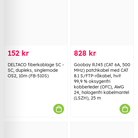
152 kr
828 kr
DELTACO fiberkablage SC -
Goobay RJ45 (CAT 6A, 500
SC, dupleks, singlemode
MHz) patchkabel med CAT
OS2, 10m (FB-510S)
8.1 S/FTP-råkabel, hvit
99,9 % oksygenfri
kobberleder (OFC), AWG
24, halogenfri kabelmantel
(LSZH), 25 m