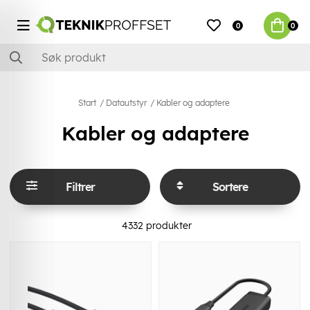
0
0
Start
Datautstyr
Kabler og adaptere
Kabler og adaptere
Filtrer
Sortere
4332
produkter