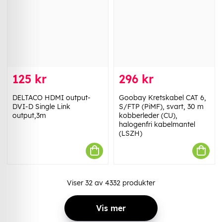
125 kr
296 kr
DELTACO HDMI output-
Goobay Kretskabel CAT 6,
DVI-D Single Link
S/FTP (PiMF), svart, 30 m
output,3m
kobberleder (CU),
halogenfri kabelmantel
(LSZH)
Viser
32
av
4332
produkter
Vis mer