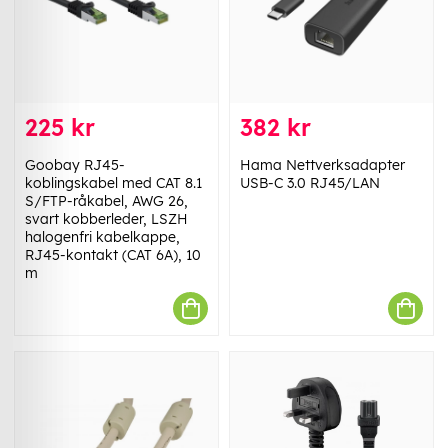
225 kr
382 kr
Goobay RJ45-
Hama Nettverksadapter
koblingskabel med CAT 8.1
USB-C 3.0 RJ45/LAN
S/FTP-råkabel, AWG 26,
svart kobberleder, LSZH
halogenfri kabelkappe,
RJ45-kontakt (CAT 6A), 10
m