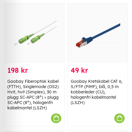
198 kr
49 kr
Goobay Fiberoptisk kabel
Goobay Kretskabel CAT 6,
(FTTH), Singlemode (OS2)
S/FTP (PiMF), blå, 0,5 m
Hvit, hvit (Simplex), 30 m
kobberleder (CU),
plugg SC-APC (8°) > plugg
halogenfri kabelmantel
SC-APC (8°), halogenfri
(LSZH)
kabelmantel (LSZH)