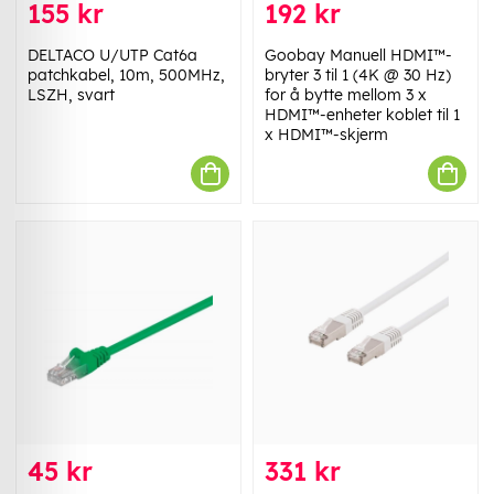
155 kr
192 kr
DELTACO U/UTP Cat6a
Goobay Manuell HDMI™-
patchkabel, 10m, 500MHz,
bryter 3 til 1 (4K @ 30 Hz)
LSZH, svart
for å bytte mellom 3 x
HDMI™-enheter koblet til 1
x HDMI™-skjerm
45 kr
331 kr