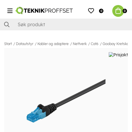
0
0
Start
Datautstyr
Kabler og adaptere
Nettverk
Cat6
Goobay Kretskabel