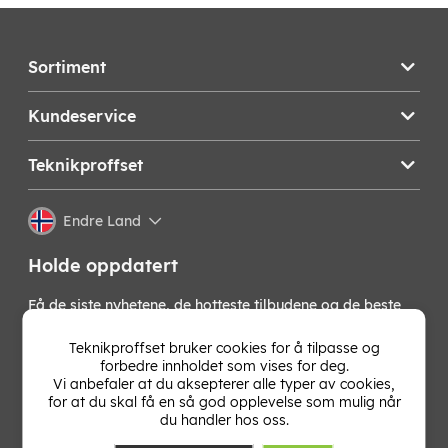
Sortiment
Kundeservice
Teknikproffset
Endre Land
Holde oppdatert
Få de siste nyhetene, de hotteste tilbudene og de beste
tipsene fra oss direkte i innboksen din. Meld deg på vårt
nyhetsbrev!
Teknikproffset bruker cookies for å tilpasse og
forbedre innholdet som vises for deg.
Vi anbefaler at du aksepterer alle typer av cookies,
OK
for at du skal få en så god opplevelse som mulig når
du handler hos oss.