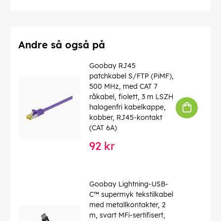
Kontakt
: EIA/TIA-568 B
Merking
: WEEE, CE
Driftstemperatur opp til
: 65 °C
Driftstemperatur fra
: -20 °C
maks. båndbredde
: 500 MHz
Andre så også på
Bøyebeskyttelse
: Tosidig
Kabeltype
: Rund kabel
Goobay RJ45
Kabelkappemateriale
: LSZH
patchkabel S/FTP (PiMF),
Materiale innvendig leder
: CU (kobber)
500 MHz, med CAT 7
LSZH-kompatibel
: ja
råkabel, fiolett, 3 m LSZH
halogenfri kabelkappe,
Denne teksten er automatisk oversatt, og det kan
kobber, RJ45-kontakt
forekomme feil.
(CAT 6A)
EAN:
4040849554063
92 kr
Goobay Lightning-USB-
C™ supermyk tekstilkabel
med metallkontakter, 2
m, svart MFi-sertifisert,