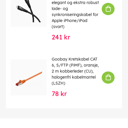
elegant og ekstra robust
lade- og
synkroniseringskabel for
Apple iPhone/iPad
(svart)
241 kr
Goobay Kretskabel CAT
6, S/FTP (PiMF), oransje,
2 m kobberleder (CU),
halogenfri kabelmantel
(LSZH)
78 kr