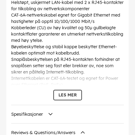
Helstøpt, uskjermet LAN-kabel med 2 x RJ45-kontakter
for tilkobling av nettverkskomponenter
CAT-6A-nettverkskabel egnet for Gigabit Ethernet med
hastigheter på opptil 10/100/1000 Mbit/s
Kobberleder (CU) av høy kvalitet og 50µ gullbelagte
kontaktflater garanterer en utmerket nettverkstilkobling
med høy ytelse.
Bøyebeskyttelse og stabil kappe beskytter Ethernet-
kabelen optimalt mot kabelbrudd.
Snaplåsbeskyttelsen på RJ45-kontakten forhindrer at
snaplåsen setter seg fast eller brekker av, noe som
sikrer en pålitelig Internett-tilkobling.
Internettkabelen er CAT-6A-testet og egnet for Power
over Ethernet (PoE, PoE+).
CAT-kabelens lengdespesifikasjon er merket på den
LES MER
overstøpte, smale bøyebeskyttelseshylsen.
AWG
: 26/7 (fåtrådet)
Bøyeradius >:
50 mm
Spesifikasjoner
Spesifikasjon
: CAT 6A
Diameter på kabelkappe
: 5 mm
Skjermingsklasse
: U/UTP
Reviews & Questions/Answers