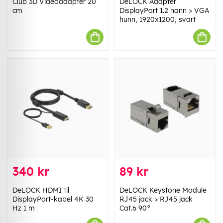
Club 3D Videoadapter 20
DeLOCK Adapter
cm
DisplayPort 1.2 hann > VGA
hunn, 1920x1200, svart
340 kr
89 kr
DeLOCK HDMI til
DeLOCK Keystone Module
DisplayPort-kabel 4K 30
RJ45 jack > RJ45 jack
Hz 1 m
Cat.6 90°