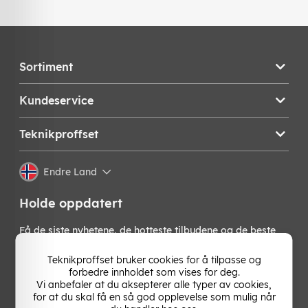
Sortiment
Kundeservice
Teknikproffset
Endre Land
Holde oppdatert
Få de siste nyhetene, de hotteste tilbudene og de beste
tipsene fra oss direkte i innboksen din. Meld deg på vårt
nyhetsbrev!
Teknikproffset bruker cookies for å tilpasse og
forbedre innholdet som vises for deg.
Vi anbefaler at du aksepterer alle typer av cookies,
OK
for at du skal få en så god opplevelse som mulig når