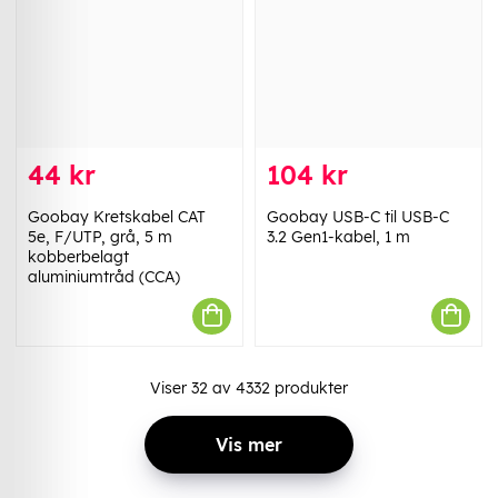
44 kr
104 kr
Goobay Kretskabel CAT
Goobay USB-C til USB-C
5e, F/UTP, grå, 5 m
3.2 Gen1-kabel, 1 m
kobberbelagt
aluminiumtråd (CCA)
Viser
32
av
4332
produkter
Vis mer