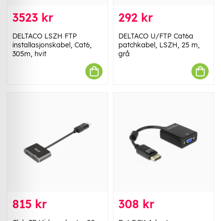
3523 kr
292 kr
DELTACO LSZH FTP
DELTACO U/FTP Cat6a
installasjonskabel, Cat6,
patchkabel, LSZH, 25 m,
305m, hvit
grå
815 kr
308 kr