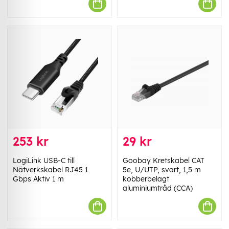
253 kr
29 kr
LogiLink USB-C till
Goobay Kretskabel CAT
Nätverkskabel RJ45 1
5e, U/UTP, svart, 1,5 m
Gbps Aktiv 1 m
kobberbelagt
aluminiumtråd (CCA)