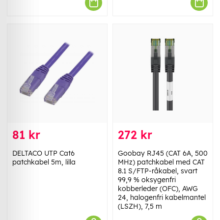
81 kr
272 kr
DELTACO UTP Cat6
Goobay RJ45 (CAT 6A, 500
patchkabel 5m, lilla
MHz) patchkabel med CAT
8.1 S/FTP-råkabel, svart
99,9 % oksygenfri
kobberleder (OFC), AWG
24, halogenfri kabelmantel
(LSZH), 7,5 m