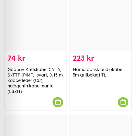
74 kr
223 kr
Goobay Kretskabel CAT 6,
Hama optisk audiokabel
S/FTP (PiMF), svart, 0,15 m
3m gullbelagt TL
kobberleder (CU),
halogenfri kabelmantel
(LSZH)