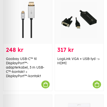
248 kr
317 kr
Goobay USB-C™ til
LogiLink VGA + USB-lyd ->
DisplayPort™-
HDMI
adapterkabel, 3 m USB-
C™-kontakt >
DisplayPort™-kontakt