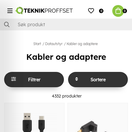
0
0
Start
Datautstyr
Kabler og adaptere
Kabler og adaptere
Filtrer
Sortere
4332
produkter