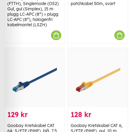
(FTTH), Singlemode (OS2)
patchkabel 50m, svart
Gul, gul (Simplex), 15 m
plugg LC-APC (8°) > plugg
LC-APC (8°), halogenfri
kabelmantel (LSZH)
129 kr
128 kr
Goobay Kretskabel CAT
Goobay Kretskabel CAT 6,
6A, S/FTP (PiMF), blå, 7,5
S/FTP (PiMF), gul, 10 m