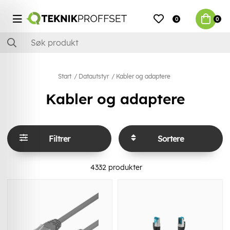
0
0
Start
Datautstyr
Kabler og adaptere
Kabler og adaptere
Filtrer
Sortere
4332
produkter