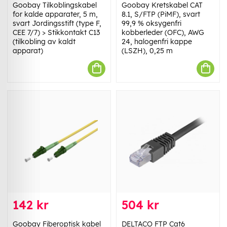
Goobay Tilkoblingskabel
Goobay Kretskabel CAT
for kalde apparater, 5 m,
8.1, S/FTP (PiMF), svart
svart Jordingsstift (type F,
99,9 % oksygenfri
CEE 7/7) > Stikkontakt C13
kobberleder (OFC), AWG
(tilkobling av kaldt
24, halogenfri kappe
apparat)
(LSZH), 0,25 m
142 kr
504 kr
Goobay Fiberoptisk kabel
DELTACO FTP Cat6