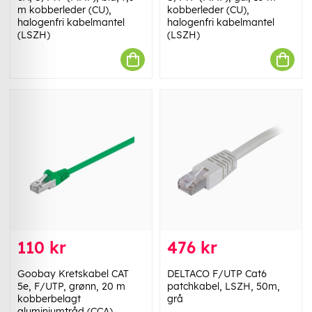
m kobberleder (CU),
kobberleder (CU),
halogenfri kabelmantel
halogenfri kabelmantel
(LSZH)
(LSZH)
110 kr
476 kr
Goobay Kretskabel CAT
DELTACO F/UTP Cat6
5e, F/UTP, grønn, 20 m
patchkabel, LSZH, 50m,
kobberbelagt
grå
aluminiumtråd (CCA)