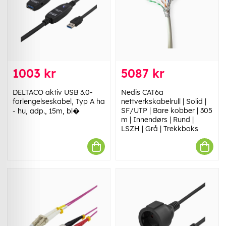
1003 kr
5087 kr
DELTACO aktiv USB 3.0-
Nedis CAT6a
forlengelseskabel, Typ A ha
nettverkskabelrull | Solid |
SF/UTP | Bare kobber | 305
- hu, adp., 15m, bl�
m | Innendørs | Rund |
LSZH | Grå | Trekkboks