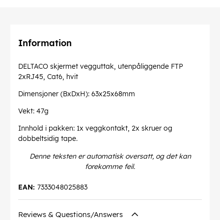
Information
DELTACO skjermet vegguttak, utenpåliggende FTP
2xRJ45, Cat6, hvit
Dimensjoner (BxDxH): 63x25x68mm
Vekt: 47g
Innhold i pakken: 1x veggkontakt, 2x skruer og
dobbeltsidig tape.
Denne teksten er automatisk oversatt, og det kan
forekomme feil.
EAN:
7333048025883
Reviews & Questions/Answers