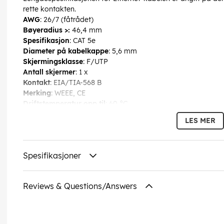
rette kontakten.
AWG
: 26/7 (fåtrådet)
Bøyeradius >:
46,4 mm
Spesifikasjon
: CAT 5e
Diameter på kabelkappe
: 5,6 mm
Skjermingsklasse
: F/UTP
Antall skjermer
: 1 x
Kontakt
: EIA/TIA-568 B
Merking
: WEEE, CE
Driftstemperatur opp til
: 60 °C
Driftstemperatur fra
: -20 °C
LES MER
maks. båndbredde
: 100 MHz
Bøyebeskyttelse
: Tosidig
Kabeltype
: Rund kabel
Spesifikasjoner
Materiale
for
kabelkappe
: PVC
Materiale innvendig leder
: CCA (kobberlaminert aluminium)
Denne teksten er automatisk oversatt, 
Reviews & Questions/Answers
EAN:
4040849730788