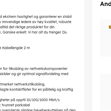
And
ed ekstrem hastighet og garanterer en stabil
v innvendige ledere av høy kvalitet, robuste
ltid det riktige produktet for din
 Ganske enkelt. Vi har alt du trenger. Du
se Kabellengde 2 m
 for tilkobling av nettverkskomponenter
skilder og gir optimal signalfordeling med
tmerket nettverkstilkobling.
gte kontaktflater for en pålitelig og kraftig
gheter på opptil 10/100/1000 Mbit/s
: tvunnet parkabel
n overstøpte slimline bøyebeskyttelsen på den