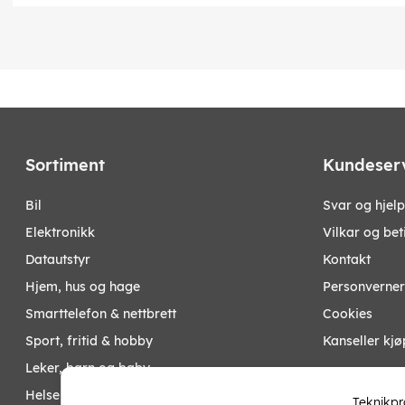
Sortiment
Kundeser
bil
Svar og hjelp
elektronikk
Vilkar og bet
datautstyr
Kontakt
hjem, hus og hage
Personverner
smarttelefon & nettbrett
Cookies
sport, fritid & hobby
Kanseller kjø
leker, barn og baby
Mine Sider
helse og skjønnhet
Teknikpr