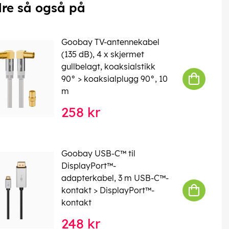
re så også på
Goobay TV-antennekabel
(135 dB), 4 x skjermet
gullbelagt, koaksialstikk
90° > koaksialplugg 90°, 10
m
258 kr
Goobay USB-C™ til
DisplayPort™-
adapterkabel, 3 m USB-C™-
kontakt > DisplayPort™-
kontakt
248 kr