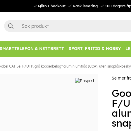
Qliro Checkout
Rask levering
100 dagars åp
SMARTTELEFON & NETTBRETT
SPORT, FRITID & HOBBY
LE
abel CAT 5e, F/UTP, grå kobberbelagt aluminiumtråd (CCA), uten snaplås-besky
Se mer f
Goo
F/U
alu
sna