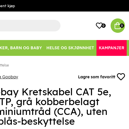
ent kjøp
0
0
KER, BARN OG BABY
HELSE OG SKJØNNHET
KAMPANJER
ttelse
ra Goobay
Lagre som favoritt
bay Kretskabel CAT 5e,
TP, grå kobberbelagt
miniumtråd (CCA), uten
plås-beskyttelse