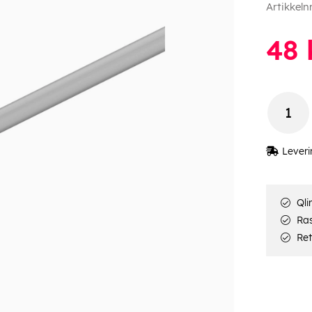
Artikkeln
48
Leveri
Qli
Rask
Ret