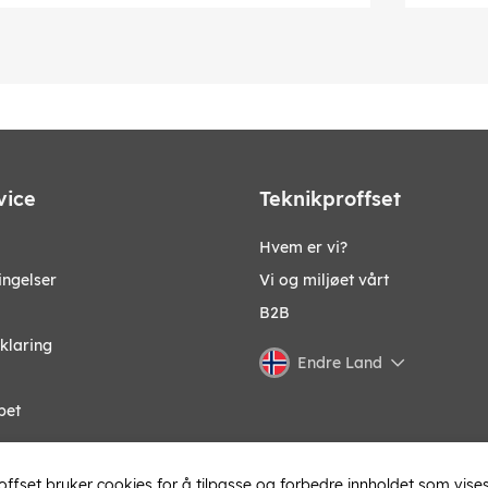
vice
Teknikproffset
Hvem er vi?
ingelser
Vi og miljøet vårt
B2B
klaring
Endre Land
pet
offset bruker cookies for å tilpasse og forbedre innholdet som vises