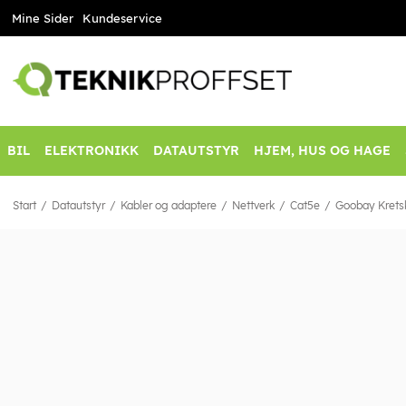
Mine Sider
Kundeservice
BIL
ELEKTRONIKK
DATAUTSTYR
HJEM, HUS OG HAGE
Start
Datautstyr
Kabler og adaptere
Nettverk
Cat5e
Goobay Kretsk