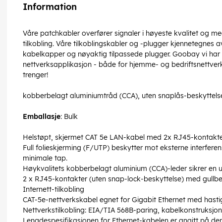
Information
Våre patchkabler overfører signaler i høyeste kvalitet og m
tilkobling. Våre tilkoblingskabler og -plugger kjennetegnes a
kabelkapper og nøyaktig tilpassede plugger. Goobay vi har al
nettverksapplikasjon - både for hjemme- og bedriftsnettverk.
trenger!
kobberbelagt aluminiumtråd (CCA), uten snaplås-beskyttel
Emballasje
: Bulk
Helstøpt, skjermet CAT 5e LAN-kabel med 2x RJ45-kontakter
Full folieskjerming (F/UTP) beskytter mot eksterne interferen
minimale tap.
Høykvalitets kobberbelagt aluminium (CCA)-leder sikrer en u
2 x RJ45-kontakter (uten snap-lock-beskyttelse) med gullbela
Internett-tilkobling
CAT-5e-nettverkskabel egnet for Gigabit Ethernet med hasti
Nettverkstilkobling: EIA/TIA 568B-paring, kabelkonstruksjon
Lengdespesifikasjonen for Ethernet-kabelen er angitt på de