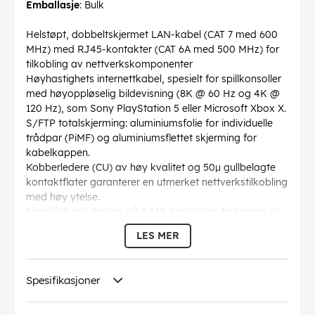
Emballasje
: Bulk
Helstøpt, dobbeltskjermet LAN-kabel (CAT 7 med 600
MHz) med RJ45-kontakter (CAT 6A med 500 MHz) for
tilkobling av nettverkskomponenter
Høyhastighets internettkabel, spesielt for spillkonsoller
med høyoppløselig bildevisning (8K @ 60 Hz og 4K @
120 Hz), som Sony PlayStation 5 eller Microsoft Xbox X.
S/FTP totalskjerming: aluminiumsfolie for individuelle
trådpar (PiMF) og aluminiumsflettet skjerming for
kabelkappen.
Kobberledere (CU) av høy kvalitet og 50µ gullbelagte
kontaktflater garanterer en utmerket nettverkstilkobling
med høy ytelse.
Snaplåsbeskyttelsen på RJ45-kontakten forhindrer at
snaplåsen setter seg fast eller brekker av, noe som
LES MER
sikrer en pålitelig Internett-tilkobling.
Bøyebeskyttelsen og den stabile kappen beskytter
Ethernet-kabelen optimalt mot kabelbrudd.
Spesifikasjoner
CAT-7-kabelen er egnet for Power over Ethernet (PoE,
PoE+) og 10 Gigabit Ethernet med hastigheter på opptil