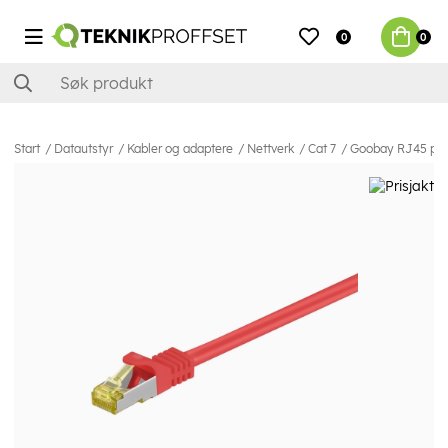
0
0
Start
Datautstyr
Kabler og adaptere
Nettverk
Cat 7
Goobay RJ45 patc