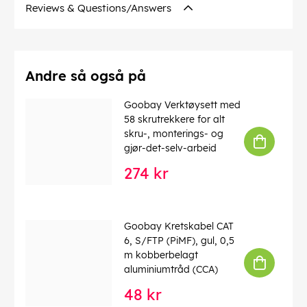
10/100/1000/10000 Mbit/s.
Reviews & Questions/Answers
AWG
: 26/7 (fåtrådet)
Bøyeradius >:
48 mm
Spesifikasjon
: CAT 7
Diameter på kabelkappe
: 6,2 mm
Skjermingsklasse
: S/FTP (PiMF)
Andre så også på
Antall skjermer
: 2 x
Kontakt
: EIA/TIA-568 B
Goobay Verktøysett med
Merking
: CE, WEEE
58 skrutrekkere for alt
Driftstemperatur opp til
: 65 °C
skru-, monterings- og
Driftstemperatur fra
: -20 °C
gjør-det-selv-arbeid
maks. båndbredde
: 500 MHz
274 kr
Bøyebeskyttelse
: tosidig
Kabeltype
: kat. 7 råkabel
Kabelkappemateriale
: LSZH
Materiale innvendig leder
: CU (kobber)
Goobay Kretskabel CAT
Denne teksten er automatisk oversatt, og det kan
6, S/FTP (PiMF), gul, 0,5
forekomme feil.
m kobberbelagt
aluminiumtråd (CCA)
EAN:
4040849916434
48 kr