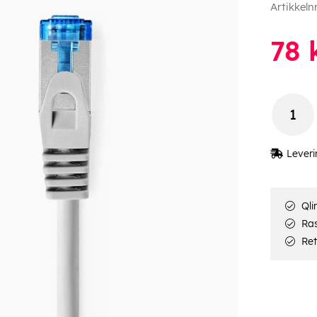
Artikkeln
78
Leveri
Qli
Rask
Ret