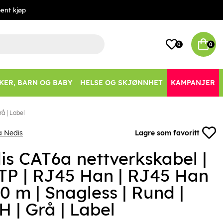
ent kjøp
0
0
KER, BARN OG BABY
HELSE OG SKJØNNHET
KAMPANJER
å | Label
a Nedis
Lagre som favoritt
is CAT6a nettverkskabel |
TP | RJ45 Han | RJ45 Han
00 m | Snagless | Rund |
 | Grå | Label