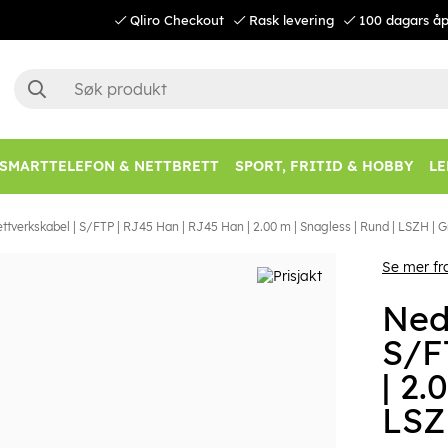
Qliro Checkout
Rask levering
100 dagars åp
SMARTTELEFON & NETTBRETT
SPORT, FRITID & HOBBY
LE
tverkskabel | S/FTP | RJ45 Han | RJ45 Han | 2.00 m | Snagless | Rund | LSZH | Gr
Se mer fr
Ned
S/F
| 2.
LSZH