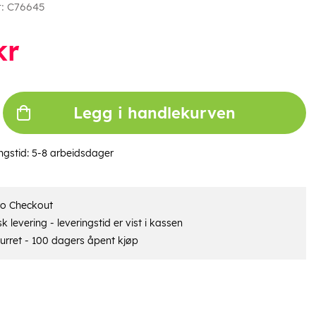
r:
C76645
kr
Legg i handlekurven
ngstid:
5-8 arbeidsdager
ro Checkout
 levering - leveringstid er vist i kassen
urret - 100 dagers åpent kjøp