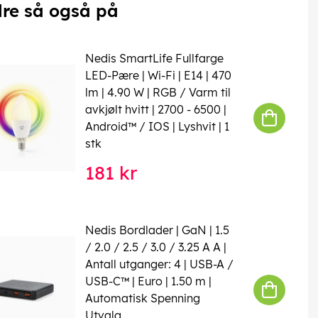
re så også på
Nedis SmartLife Fullfarge
LED-Pære | Wi-Fi | E14 | 470
lm | 4.90 W | RGB / Varm til
avkjølt hvitt | 2700 - 6500 |
Android™ / IOS | Lyshvit | 1
stk
181 kr
Nedis Bordlader | GaN | 1.5
/ 2.0 / 2.5 / 3.0 / 3.25 A A |
Antall utganger: 4 | USB-A /
USB-C™ | Euro | 1.50 m |
Automatisk Spenning
Utvalg