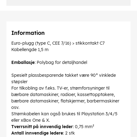
Information
Euro-plugg (type C, CEE 7/16) > stikkontakt C7
Kabellengde 1,5 m
Emballasje
: Polybag for detaljhandel
Spesielt plassbesparende takket være 90° vinklede
støpsler
For tilkobling av f.eks. TV-er, strømforsyninger til
bærbare datamaskiner, radioer, kassettopptakere,
bærbare datamaskiner, flatskjermer, barbermaskiner
osv.
Strømkabelen kan også brukes til Playstation 3/4/5
eller xBox One & X.
Tverrsnitt på innvendig leder
: 0,75 mm²
Antall innvendige ledere
: 2 stk