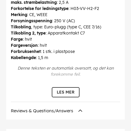
maks. strømbelastning
: 2,5 A
Forkortelse for ledningstype
: H03-VV-H2-F2
Merking
: CE, WEEE
Forsyningsspenning
: 250 V (AC)
Tilkobling
, type: Euro-plugg (type C, CEE 7/16)
Tilkobling 2, type
: Apparatkontakt C7
Farge
: hvit
Fargeversjon
: hvit
Forbruksenhet
: 1 stk. i plastpose
Kabellengde
: 1,5 m
Denne teksten er automatisk oversatt, og det kan
forekomme feil.
EAN:
4040849973499
LES MER
Reviews & Questions/Answers