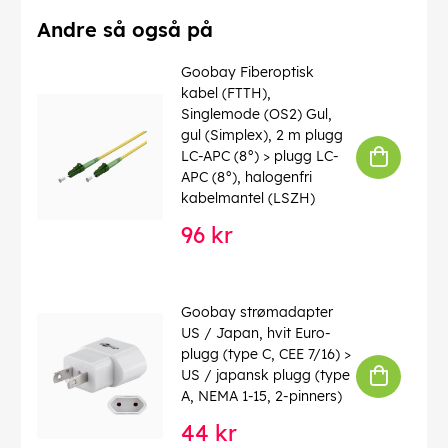
Andre så også på
Goobay Fiberoptisk
kabel (FTTH),
Singlemode (OS2) Gul,
gul (Simplex), 2 m plugg
LC-APC (8°) > plugg LC-
APC (8°), halogenfri
kabelmantel (LSZH)
96 kr
Goobay strømadapter
US / Japan, hvit Euro-
plugg (type C, CEE 7/16) >
US / japansk plugg (type
A, NEMA 1-15, 2-pinners)
44 kr