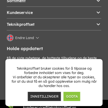
Sortiment
Kundeservice
Teknikproffset
Endre Land
Holde oppdatert
Få de siste nyhetene, de hotteste tilbudene og de beste
tipsene fra oss direkte i innboksen din. Meld deg på vårt
nyhetsbrev!
Teknikproffset bruker cookies for å tilpasse og
forbedre innholdet som vises for deg.
Vi anbefaler at du aksepterer alle typer av cookies,
OK
for at du skal få en så god opplevelse som mulig når
du handler hos oss.
INNSTILLINGER
GODTA
TP E-commerce Norway
Org.nr: 931 502 107
kundeservice@teknikproffset.no