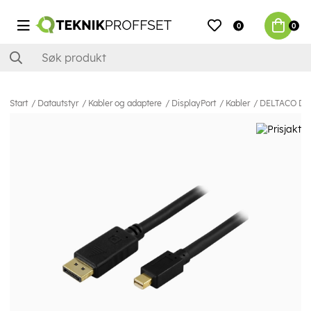
0
0
Start
Datautstyr
Kabler og adaptere
DisplayPort
Kabler
DELTACO Displ