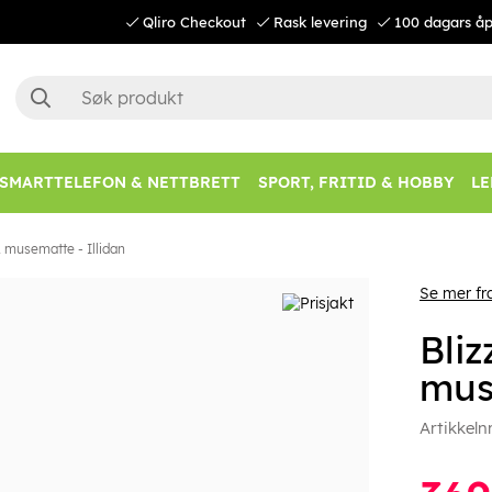
Qliro Checkout
Rask levering
100 dagars åp
SMARTTELEFON & NETTBRETT
SPORT, FRITID & HOBBY
LE
L musematte - Illidan
Se mer fr
Bli
mus
Artikkeln