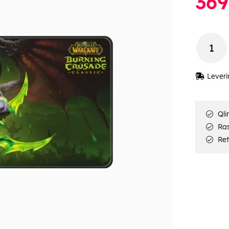
369
Leveri
Qli
Rask
Ret