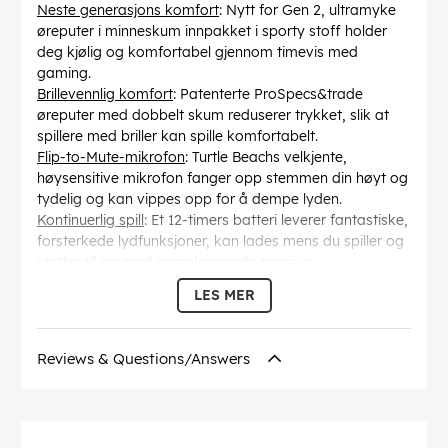
Neste generasjons komfort
: Nytt for Gen 2, ultramyke
øreputer i minneskum innpakket i sporty stoff holder
deg kjølig og komfortabel gjennom timevis med
gaming.
Brillevennlig komfort
: Patenterte ProSpecs&trade
øreputer med dobbelt skum reduserer trykket, slik at
spillere med briller kan spille komfortabelt.
Flip-to-Mute-mikrofon
: Turtle Beachs velkjente,
høysensitive mikrofon fanger opp stemmen din høyt og
tydelig og kan vippes opp for å dempe lyden.
Kontinuerlig spill
: Et 12-timers batteri leverer fantastiske,
forsterkede lydfunksjoner, kan lades mens du spiller og
støtter til og med grunnleggende passive
hodetelefonfunksjoner uten strøm.
LES MER
Bass Boost
: Drevet av det oppladbare batteriet, kan du
føle den jordskjelvende rumlingen fra den alltid aktive
Bass Boost.
Reviews & Questions/Answers
Variabel mikrofonovervåking
: Hør og juster volumet på
stemmen din inne i hodetelefonene, slik at du aldri
trenger å rope.
Holdbar design: Et justerbart metallforsterket hodebånd