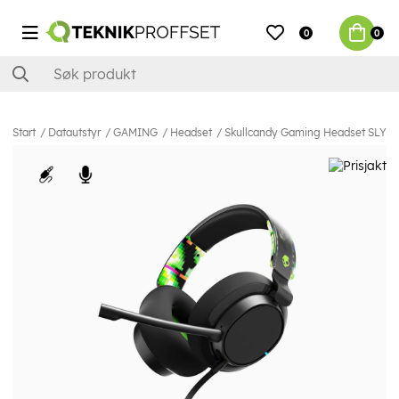
0
0
Start
Datautstyr
GAMING
Headset
Skullcandy Gaming Headset SLYR P