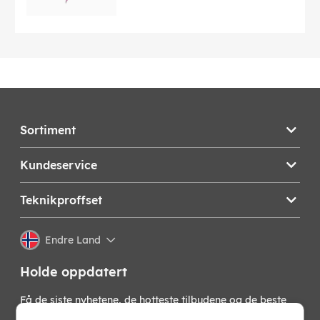
Sortiment
Kundeservice
Teknikproffset
Endre Land
Holde oppdatert
Få de siste nyhetene, de hotteste tilbudene og de beste
tipsene fra oss direkte i innboksen din. Meld deg på vårt