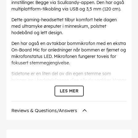
innstillinger. Begge via Scullcandy-appen. Den har også
multiplattform-tilkobling via USB og 3,5 mm (120 cm).
Dette gaming-headsettet tilbyr komfort hele dagen
med ultramyke øreputer i minneskum, polstret
hodebånd og lett design.
Den har også en avtakbar bommikrofon med en ekstra
On-Board Mic for anledninger når bommen er fjernet og
mikrofonstatus LED. Mikrofonen fungerer toveis for
fokusert stemmegjengivelse.
Sidetone er en liten del av din egen stemme som
bringes inn i hodetelefonene dine når du snakker. Mange
spillere foretrekker å høre seg selv i headsettene sine,
LES MER
så de skriker ikke over spillyden for å høre seg selv
snakke.
Headsettet har også en Prominent Mute Button MFB
Reviews & Questions/Answers
(mute-funksjon) og et volumhjul for enkel justering.
Leveres med 120 cm 3.5 mm kabel og en USB-C til USB-
A-kabel.