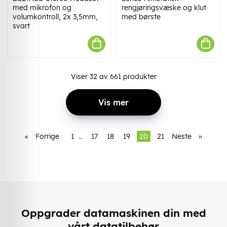
med mikrofon og
rengjøringsvæske og klut
volumkontroll, 2x 3,5mm,
med børste
svart
Viser
32
av
661
produkter
Vis mer
«
Forrige
1
..
17
18
19
20
21
Neste
»
Oppgrader datamaskinen din med
vårt datatilbehør