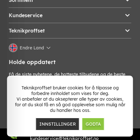
Kundeservice
Teknikproffset
Endre Land
Holde oppdatert
Få de siste nyhetene, de hotteste tilbudene og de beste
tipsene fra oss direkte i innboksen din. Meld deg på vårt
nyhetsbrev!
Teknikproffset bruker cookies for å tilpasse og
forbedre innholdet som vises for deg.
Vi anbefaler at du aksepterer alle typer av cookies,
OK
for at du skal få en så god opplevelse som mulig når
du handler hos oss.
INNSTILLINGER
GODTA
TP E-commerce Norway
Org.nr: 931 502 107
kundeservice@teknikproffset.no