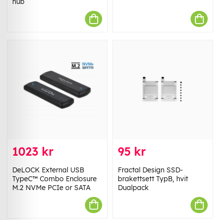
hub
1023 kr
95 kr
DeLOCK External USB
Fractal Design SSD-
TypeC™ Combo Enclosure
brakettsett TypB, hvit
M.2 NVMe PCIe or SATA
Dualpack