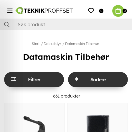
0
0
Start
Datautstyr
Datamaskin Tilbehør
Datamaskin Tilbehør
Filtrer
Sortere
661
produkter