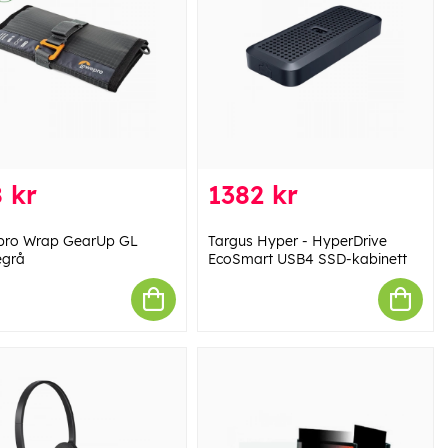
 kr
1382 kr
pro Wrap GearUp GL
Targus Hyper - HyperDrive
egrå
EcoSmart USB4 SSD-kabinett