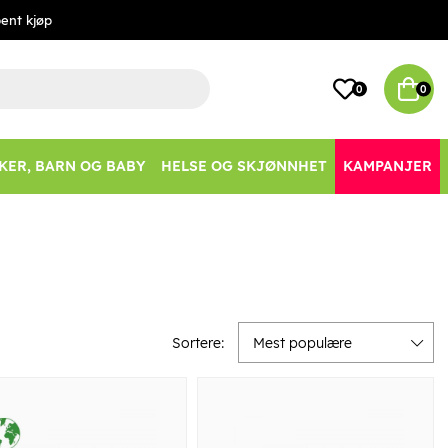
ent kjøp
0
0
KER, BARN OG BABY
HELSE OG SKJØNNHET
KAMPANJER
Sortere:
Mest populære