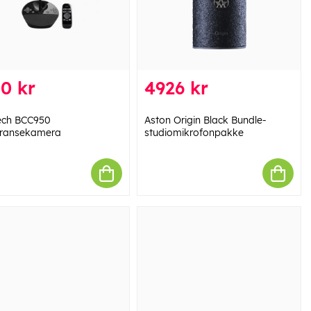
0 kr
4926 kr
ech BCC950
Aston Origin Black Bundle-
ransekamera
studiomikrofonpakke