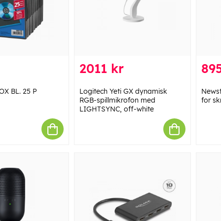
2011 kr
895
X BL. 25 P
Logitech Yeti GX dynamisk
Newst
RGB-spillmikrofon med
for sk
LIGHTSYNC, off-white