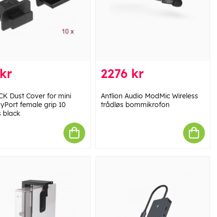
kr
2276 kr
K Dust Cover for mini
Antlion Audio ModMic Wireless
ayPort female grip 10
trådløs bommikrofon
s black