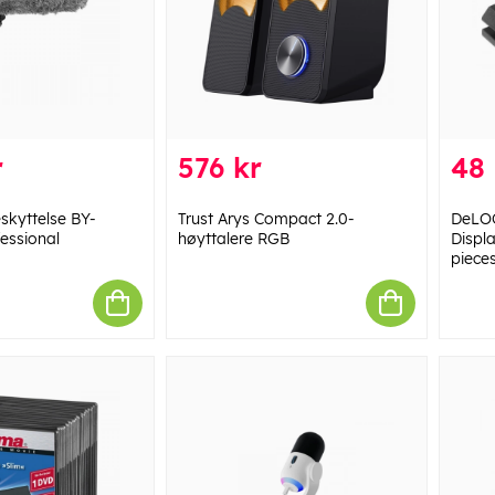
r
576 kr
48 
kyttelse BY-
Trust Arys Compact 2.0-
DeLOC
essional
høyttalere RGB
Displ
piece