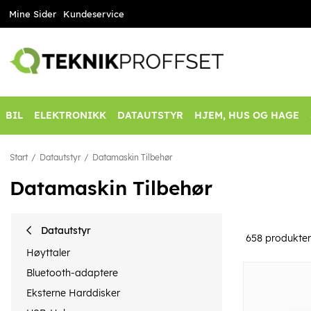
Mine Sider
Kundeservice
BIL
ELEKTRONIKK
DATAUTSTYR
HJEM, HUS OG HAGE
Start
Datautstyr
Datamaskin Tilbehør
Datamaskin Tilbehør
Datautstyr
658
produkter
Høyttaler
Bluetooth-adaptere
Eksterne Harddisker