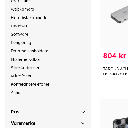
USB-Hubs
Webkamera
Harddisk kabinetter
Headset
Software
Rengjøring
Datamaskinholdere
804 kr
Eksterne lydkort
Strekkodeleser
TARGUS ACH
USB-A+2x US
Mikrofoner
Konferansetelefoner
Annet
Pris
Varemerke