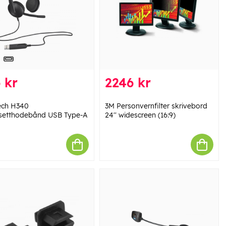
 kr
2246 kr
ech H340
3M Personvernfilter skrivebord
etthodebånd USB Type-A
24'' widescreen (16:9)