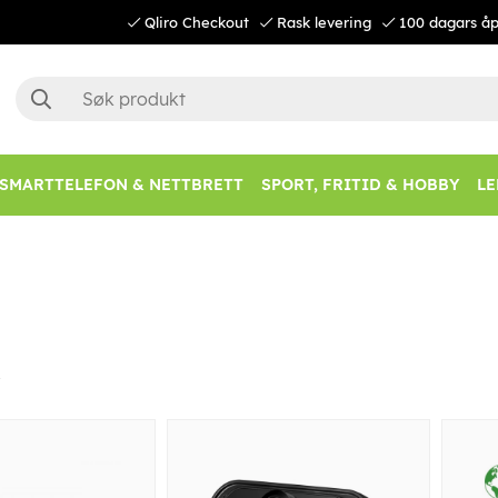
Qliro Checkout
Rask levering
100 dagars åp
SMARTTELEFON & NETTBRETT
SPORT, FRITID & HOBBY
LE