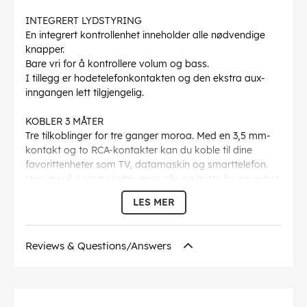
INTEGRERT LYDSTYRING
En integrert kontrollenhet inneholder alle nødvendige
knapper.
Bare vri for å kontrollere volum og bass.
I tillegg er hodetelefonkontakten og den ekstra aux-
inngangen lett tilgjengelig.
KOBLER 3 MÅTER
Tre tilkoblinger for tre ganger moroa. Med en 3,5 mm-
kontakt og to RCA-kontakter kan du koble til dine
favorittenheter som TV, datamaskin og smarttelefon.
Hvis du vil, kan du koble dem alle og bytte fra en enhet
til en annen etter lyst.
LES MER
HAN HAR STIL
Sexy og sofistikert, med svart og gull for en ekte
Reviews & Questions/Answers
klassisk design.
Den slanke, svarte designen har en gullring rundt
høyttalerdriveren for et førsteklasses utseende.
For ikke å snakke om den praktiske kabelhåndteringen