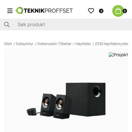
0
0
Start
Datautstyr
Datamaskin Tilbehør
Høyttaler
Z533 høyttalersystem 