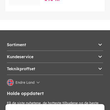
Sortiment
Kundeservice
Teknikproffset
Endre Land
Holde oppdatert
Få de siste nyhetene, de hotteste tilbudene og de beste
tipsene fra oss direkte i innboksen din. Meld deg på vårt