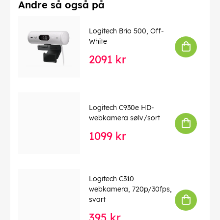
slik at kabelrot unngås.
Andre så også på
Logitech Brio 500, Off-
EAN:
5099206058675
White
2091 kr
Logitech C930e HD-
webkamera sølv/sort
1099 kr
Logitech C310
webkamera, 720p/30fps,
svart
395 kr