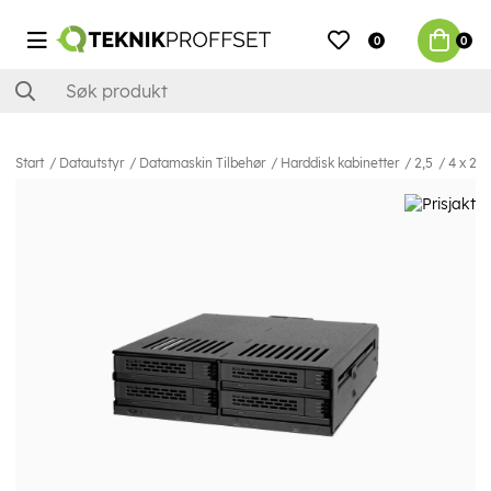
0
0
Start
Datautstyr
Datamaskin Tilbehør
Harddisk kabinetter
2,5
4 x 2,5