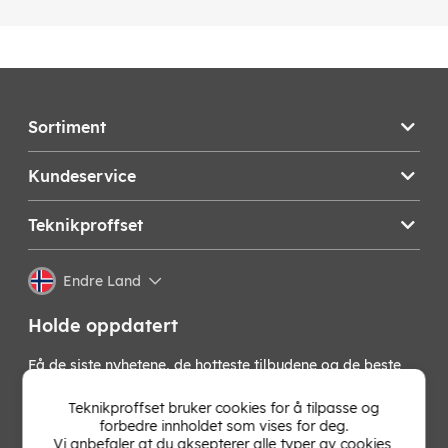
Sortiment
Kundeservice
Teknikproffset
Endre Land
Holde oppdatert
Få de siste nyhetene, de hotteste tilbudene og de beste
tipsene fra oss direkte i innboksen din. Meld deg på vårt
nyhetsbrev!
Teknikproffset bruker cookies for å tilpasse og
forbedre innholdet som vises for deg.
Vi anbefaler at du aksepterer alle typer av cookies,
OK