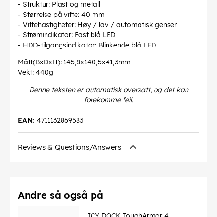
- Struktur: Plast og metall
- Størrelse på vifte: 40 mm
- Viftehastigheter: Høy / lav / automatisk genser
- Strømindikator: Fast blå LED
- HDD-tilgangsindikator: Blinkende blå LED
Mått(BxDxH): 145,8x140,5x41,3mm
Vekt: 440g
Denne teksten er automatisk oversatt, og det kan
forekomme feil.
EAN:
4711132869583
Reviews & Questions/Answers
Andre så også på
ICY DOCK ToughArmor 4