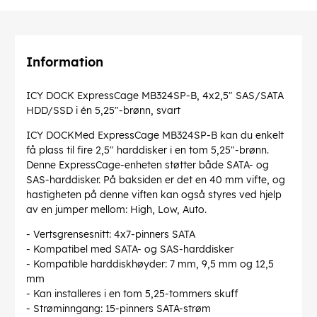
Information
ICY DOCK ExpressCage MB324SP-B, 4x2,5" SAS/SATA
HDD/SSD i én 5,25"-brønn, svart
ICY DOCKMed ExpressCage MB324SP-B kan du enkelt
få plass til fire 2,5" harddisker i en tom 5,25"-brønn.
Denne ExpressCage-enheten støtter både SATA- og
SAS-harddisker. På baksiden er det en 40 mm vifte, og
hastigheten på denne viften kan også styres ved hjelp
av en jumper mellom: High, Low, Auto.
- Vertsgrensesnitt: 4x7-pinners SATA
- Kompatibel med SATA- og SAS-harddisker
- Kompatible harddiskhøyder: 7 mm, 9,5 mm og 12,5
mm
- Kan installeres i en tom 5,25-tommers skuff
- Strøminngang: 15-pinners SATA-strøm