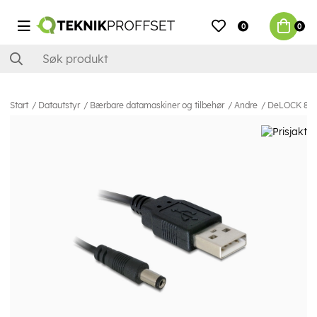
0
0
Start
Datautstyr
Bærbare datamaskiner og tilbehør
Andre
DeLOCK 82197